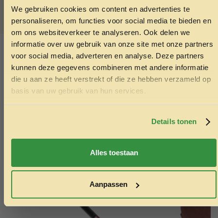
Trakteer jouw hond dit jaar ook op een beetje kerstmagie.
We gebruiken cookies om content en advertenties te
Want zeg nou zelf: wat is kerst zonder koekjes?
ONTVANG 5% KORTING OP
personaliseren, om functies voor social media te bieden en
JE EERSTE BESTELLING!
om ons websiteverkeer te analyseren. Ook delen we
SKU:
8715837332225
informatie over uw gebruik van onze site met onze partners
Categorieën:
Hondenkoekjes
,
Hondensnacks
voor social media, adverteren en analyse. Deze partners
kunnen deze gegevens combineren met andere informatie
Ook interessant
die u aan ze heeft verstrekt of die ze hebben verzameld op
Ontvang korting
basis van uw gebruik van hun services.
Echt de moeite waard!
Door je in te schrijven ga je akkoord met het ontvangen van
marketing emails. De 5% geldt alleen voor bestellingen van
minimaal €50,-.
Details tonen
Nee, ik wil geen korting
Alles toestaan
Aanpassen