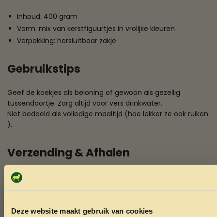
Inhoud: 400 gram
Vorm: mix van kerstfiguurtjes in vrolijke kleuren
Verpakking: hersluitbaar zakje
Gebruikstips
Geef de koekjes als beloning of gewoon als gezellig
tussendoortje. Zorg altijd voor vers drinkwater.
Niet bedoeld als volledige maaltijd (hoe lekker ze ook ruiken
).
Verzending & Afhalen
De Kerstkoekjes 400 gram zijn snel leverbaar en natuurlijk
af te halen in de winkel – handig als je toch al kerstinkopen
doet!
Deze website maakt gebruik van cookies