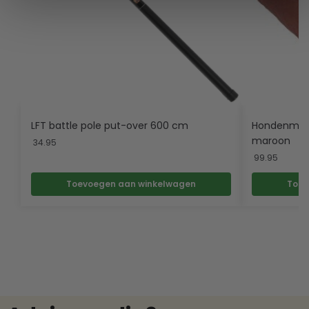
LFT battle pole put-over 600 cm
Hondenmatr
maroon
34.95
99.95
Toevoegen aan winkelwagen
Toev