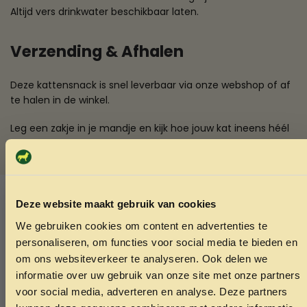
Altijd vers drinkwater beschikbaar laten.
Verzending & Afhalen
Deze kattensnack is snel leverbaar via onze webshop of af
te halen in de winkel.
Leg een zakje in je mandje en kijk hoe jouw kat ineens héél
gehoorzaam wordt.
SKU:
8720195059561
Categorieën:
Gedroogde Snacks kat
,
Kattensnacks
Deze website maakt gebruik van cookies
We gebruiken cookies om content en advertenties te
ONTVANG 5% KORTING OP
Ook interessant
personaliseren, om functies voor social media te bieden en
JE EERSTE BESTELLING!
om ons websiteverkeer te analyseren. Ook delen we
Echt de moeite waard!
informatie over uw gebruik van onze site met onze partners
voor social media, adverteren en analyse. Deze partners