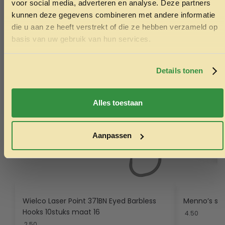
voor social media, adverteren en analyse. Deze partners
kunnen deze gegevens combineren met andere informatie
die u aan ze heeft verstrekt of die ze hebben verzameld op
Ontvang korting
basis van uw gebruik van hun services.
Door je in te schrijven ga je akkoord met het ontvangen van
marketing emails. De 5% geldt alleen voor bestellingen van
minimaal €50,-.
Details tonen
Nee, ik wil geen korting
Alles toestaan
Aanpassen
Wielco Laser Point 371BN Eyed Barbless
Menno’s sta
Hooks 10stuks maat 16
4.50
2.50