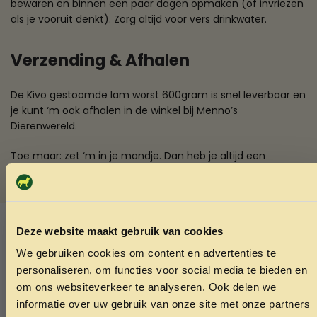
bewaren en binnen een paar dagen opmaken (of invriezen
als je vooruit denkt). Zorg altijd voor vers drinkwater.
Verzending & Afhalen
De Kivo gestoomde lam worst 600gram is snel leverbaar en
je kunt ‘m ook afhalen in de winkel bij Menno’s
Dierenwereld.
Toe maar: zet ‘m in je mandje. Dan heb je altijd een
smakelijke redder in de voorraadkast liggen.
SKU:
8718858301379
Categorieën:
Hondenvoer
,
Overige hondenvoer
Deze website maakt gebruik van cookies
We gebruiken cookies om content en advertenties te
ONTVANG 5% KORTING OP
Ook interessant
personaliseren, om functies voor social media te bieden en
JE EERSTE BESTELLING!
om ons websiteverkeer te analyseren. Ook delen we
Echt de moeite waard!
informatie over uw gebruik van onze site met onze partners