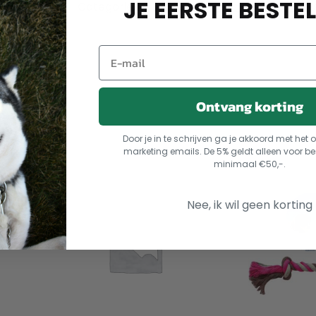
JE EERSTE BESTEL
4365066000
Categorieën:
Hondenaccessoires
,
Honden
Ontvang korting
Door je in te schrijven ga je akkoord met he
marketing emails. De 5% geldt alleen voor be
minimaal €50,-.
Nee, ik wil geen korting