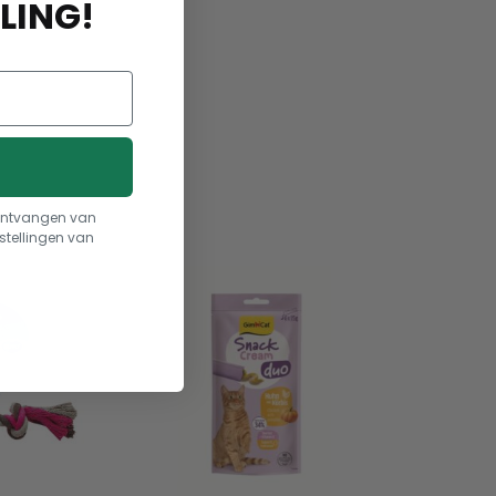
LING!
speelgoed
t ontvangen van
stellingen van