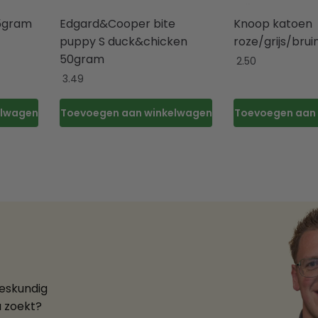
,5gram
Edgard&Cooper bite
Knoop katoen
puppy S duck&chicken
roze/grijs/bru
50gram
2.50
3.49
elwagen
Toevoegen aan winkelwagen
Toevoegen aan
deskundig
u zoekt?