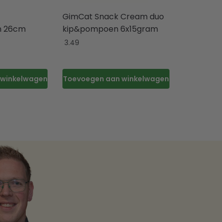
GimCat Snack Cream duo
in 26cm
kip&pompoen 6x15gram
3.49
 winkelwagen
Toevoegen aan winkelwagen