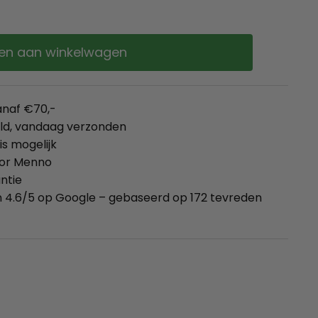
en aan winkelwagen
anaf €70,-
eld, vandaag verzonden
is mogelijk
oor Menno
ntie
 4.6/5 op Google – gebaseerd op 172 tevreden