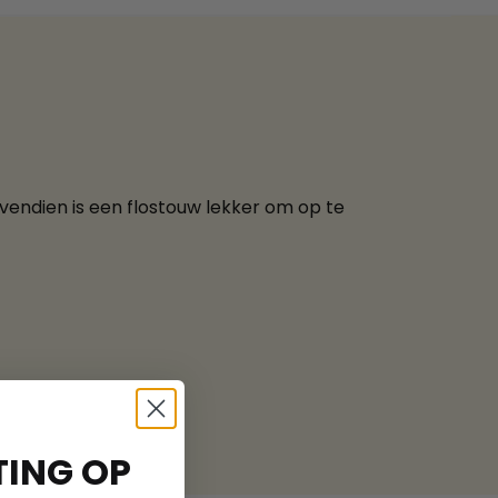
ovendien is een flostouw lekker om op te
ING OP