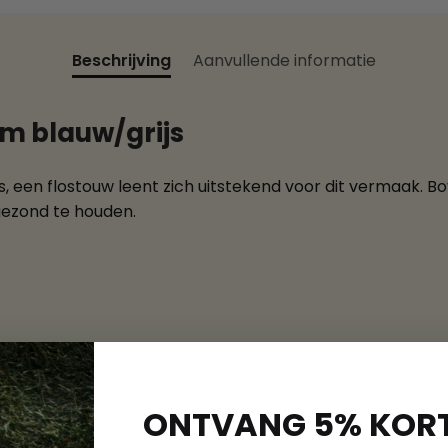
Beschrijving
Aanvullende informatie
m blauw/grijs
, een flostouw leent zich uitstekend voor dit vermaak. B
gezond te houden.
ONTVANG 5% KORT