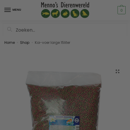
MENU
0
Zoeken
Home
Shop
Koi-voer large 15liter
»
»