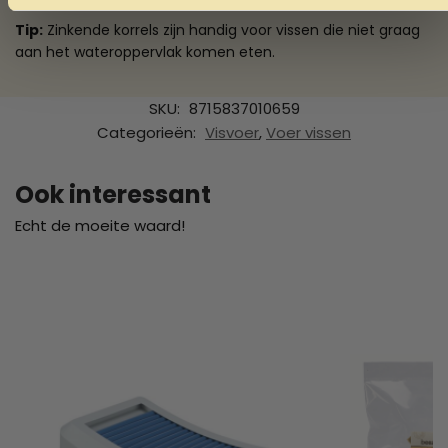
Tip:
Zinkende korrels zijn handig voor vissen die niet graag
aan het wateroppervlak komen eten.
SKU:
8715837010659
Categorieën:
Visvoer
,
Voer vissen
Ook interessant
Echt de moeite waard!