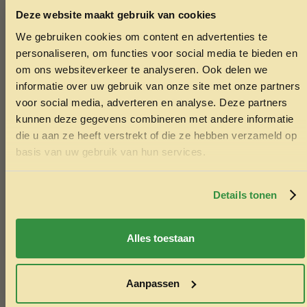
Let op:
Vlokken kunnen sneller het water vertroebelen bij
Deze website maakt gebruik van cookies
overvoeding. Geef dus met mate.
We gebruiken cookies om content en advertenties te
ONTVANG 5% KORTING OP
personaliseren, om functies voor social media te bieden en
JE EERSTE BESTELLING!
om ons websiteverkeer te analyseren. Ook delen we
informatie over uw gebruik van onze site met onze partners
Vijverkorrels
voor social media, adverteren en analyse. Deze partners
kunnen deze gegevens combineren met andere informatie
Korrels zijn er in drijvende of zinkende vorm en in
die u aan ze heeft verstrekt of die ze hebben verzameld op
verschillende maten (bijv. 3 mm of 6 mm). Ze zijn perfect
Ontvang korting
basis van uw gebruik van hun services.
voor
middelgrote tot grote vijvervissen
zoals koi en
volwassen goudvissen.
Door je in te schrijven ga je akkoord met het ontvangen van
marketing emails. De 5% geldt alleen voor bestellingen van
minimaal €50,-.
Details tonen
Voordelen:
Nee, ik wil geen korting
Rijk aan voedingsstoffen en energie
Alles toestaan
Verkrijgbaar in drijvend of zinkend formaat
Ideaal voor vissen die krachtvoer nodig hebben (zoals
Aanpassen
koi)