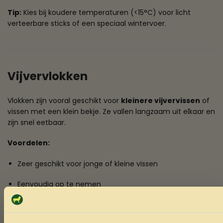
Tip:
Kies bij koudere temperaturen (<15°C) voor licht
verteerbare sticks of een speciaal wintervoer.
Vijvervlokken
Vlokken zijn vooral geschikt voor
kleinere vijvervissen
of
vissen met een klein bekje. Ze vallen langzaam uit elkaar en
zijn snel eetbaar.
Voordelen:
Zeer geschikt voor jonge of kleine vissen
Eenvoudig op te nemen
Minder kans op voedselverspilling bij rustige eters