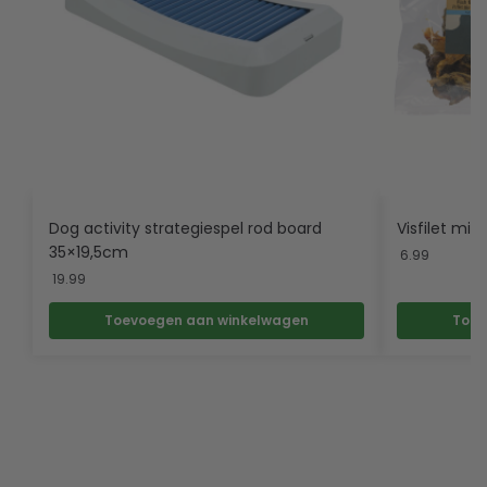
Dog activity strategiespel rod board
Visfilet mix
35×19,5cm
6.99
19.99
Toevoegen aan winkelwagen
Toev