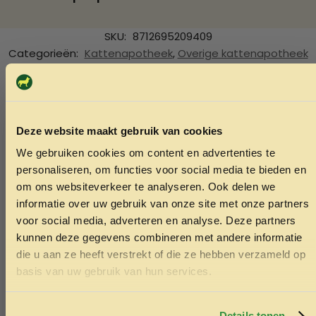
SKU:
8712695209409
Categorieën:
Kattenapotheek
,
Overige kattenapotheek
Ook interessant
Echt de moeite waard!
Deze website maakt gebruik van cookies
We gebruiken cookies om content en advertenties te
ONTVANG 5% KORTING OP
personaliseren, om functies voor social media te bieden en
JE EERSTE BESTELLING!
om ons websiteverkeer te analyseren. Ook delen we
informatie over uw gebruik van onze site met onze partners
voor social media, adverteren en analyse. Deze partners
kunnen deze gegevens combineren met andere informatie
die u aan ze heeft verstrekt of die ze hebben verzameld op
Ontvang korting
basis van uw gebruik van hun services.
Door je in te schrijven ga je akkoord met het ontvangen van
marketing emails. De 5% geldt alleen voor bestellingen van
minimaal €50,-.
Details tonen