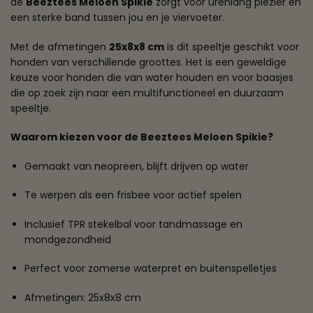
de
Beeztees Meloen Spikie
zorgt voor urenlang plezier en
een sterke band tussen jou en je viervoeter.
Met de afmetingen
25x8x8 cm
is dit speeltje geschikt voor
honden van verschillende groottes. Het is een geweldige
keuze voor honden die van water houden en voor baasjes
die op zoek zijn naar een multifunctioneel en duurzaam
speeltje.
Waarom kiezen voor de Beeztees Meloen Spikie?
Gemaakt van neopreen, blijft drijven op water
Te werpen als een frisbee voor actief spelen
Inclusief TPR stekelbal voor tandmassage en
mondgezondheid
Perfect voor zomerse waterpret en buitenspelletjes
Afmetingen: 25x8x8 cm