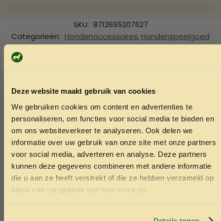
SKU:
8712695207627
Categorieën:
Hondenaccessoires
,
Hondenspeelgoed
Ook interessant
Echt de moeite waard!
Deze website maakt gebruik van cookies
We gebruiken cookies om content en advertenties te
ONTVANG 5% KORTING OP
personaliseren, om functies voor social media te bieden en
JE EERSTE BESTELLING!
om ons websiteverkeer te analyseren. Ook delen we
informatie over uw gebruik van onze site met onze partners
voor social media, adverteren en analyse. Deze partners
kunnen deze gegevens combineren met andere informatie
die u aan ze heeft verstrekt of die ze hebben verzameld op
Ontvang korting
basis van uw gebruik van hun services.
Door je in te schrijven ga je akkoord met het ontvangen van
marketing emails. De 5% geldt alleen voor bestellingen van
minimaal €50,-.
Details tonen