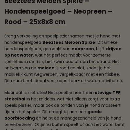
Beeztees Meloen Spikie –
Hondenspeelgoed – Neopreen –
Rood – 25x8x8 cm
Breng verkoeling en speelplezier samen met je hond met
hondenspeelgoed
Beeztees Meloen Spikie
! Dit unieke
hondenspeelgoed, gemaakt van
neopreen
, blijft
drijven
op het water
, wat het perfect maakt voor zomerse
spelletjes in de tuin, het zwembad of aan het strand. Het
ontwerp van de
meloen
is rond en plat, zodat je het
makkelijk kunt wegwerpen, vergelijkbaar met een frisbee.
Dit maakt het ideaal voor apporteer- en wateractiviteiten.
Maar dat is niet alles! Het speeltje heeft een
stevige TPR
stekelbal
in het midden, wat niet alleen zorgt voor extra
speels plezier, maar ook de tanden van je hond masseert
tijdens het spelen. Dit draagt bij aan een
goede
doorbloeding
en helpt de mondgezondheid van je hond
te verbeteren. Of je nu buiten speelt of aan het water bent,