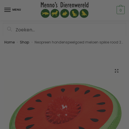
MENU
0
Zoeken
Home
Shop
Neopreen hondenspeelgoed meloen spikie rood 25x8x8cm
»
»