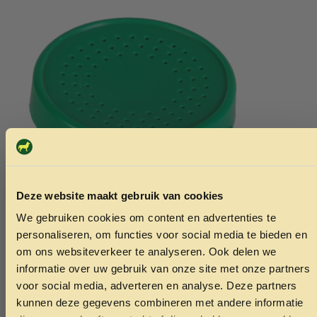
Deze website maakt gebruik van cookies
We gebruiken cookies om content en advertenties te
ONTVANG 5% KORTING OP
personaliseren, om functies voor social media te bieden en
Quality madendoosje 85mmx40mm
Beaphar mul
JE EERSTE BESTELLING!
om ons websiteverkeer te analyseren. Ook delen we
1.25
8.15
informatie over uw gebruik van onze site met onze partners
voor social media, adverteren en analyse. Deze partners
kunnen deze gegevens combineren met andere informatie