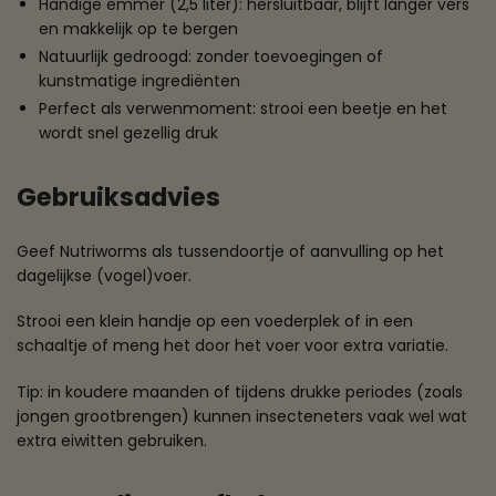
Handige emmer (2,5 liter): hersluitbaar, blijft langer vers
en makkelijk op te bergen
Natuurlijk gedroogd: zonder toevoegingen of
kunstmatige ingrediënten
Perfect als verwenmoment: strooi een beetje en het
wordt snel gezellig druk
Gebruiksadvies
Geef Nutriworms als tussendoortje of aanvulling op het
dagelijkse (vogel)voer.
Strooi een klein handje op een voederplek of in een
schaaltje of meng het door het voer voor extra variatie.
Tip: in koudere maanden of tijdens drukke periodes (zoals
jongen grootbrengen) kunnen insecteneters vaak wel wat
extra eiwitten gebruiken.