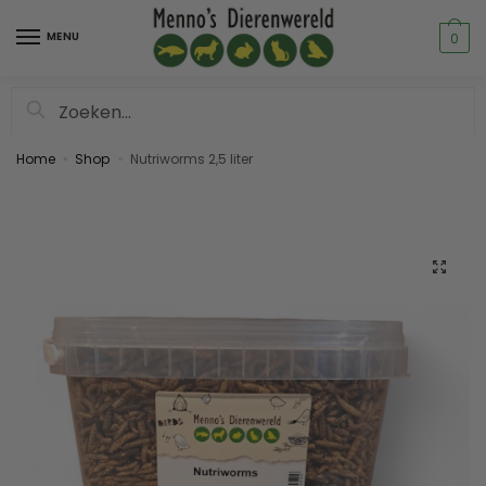
MENU
0
Zoeken
Home
Shop
Nutriworms 2,5 liter
»
»