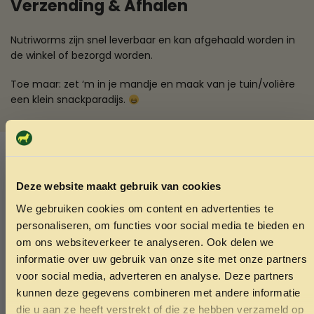
Verzending & Afhalen
Nutriworms zijn snel leverbaar en kan afgehaald worden in
de winkel of bezorgd worden.
Toe maar: zet ‘m in je mandje en maak van je tuin/volière
een klein snackparadijs.
SKU:
8721399340592
Categorieën:
Boerderijdier
,
Snacks boerderijdier
Deze website maakt gebruik van cookies
Ook interessant
We gebruiken cookies om content en advertenties te
ONTVANG 5% KORTING OP
Echt de moeite waard!
personaliseren, om functies voor social media te bieden en
JE EERSTE BESTELLING!
om ons websiteverkeer te analyseren. Ook delen we
informatie over uw gebruik van onze site met onze partners
voor social media, adverteren en analyse. Deze partners
kunnen deze gegevens combineren met andere informatie
die u aan ze heeft verstrekt of die ze hebben verzameld op