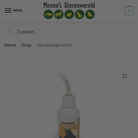
MENU
0
Zoeken
Home
Shop
Oorverzorger 50ml
»
»