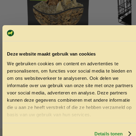
BioArt Dragon Rock zak 800 gram
PrimeLine b
Deze website maakt gebruik van cookies
122x76x84
5.99
We gebruiken cookies om content en advertenties te
ONTVANG 5% KORTING OP
119.00
personaliseren, om functies voor social media te bieden en
JE EERSTE BESTELLING!
om ons websiteverkeer te analyseren. Ook delen we
Toevoegen aan winkelwagen
Toev
informatie over uw gebruik van onze site met onze partners
voor social media, adverteren en analyse. Deze partners
kunnen deze gegevens combineren met andere informatie
die u aan ze heeft verstrekt of die ze hebben verzameld op
Ontvang korting
basis van uw gebruik van hun services.
Door je in te schrijven ga je akkoord met het ontvangen van
marketing emails. De 5% geldt alleen voor bestellingen van
minimaal €50,-.
Details tonen