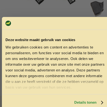
Kattenspeeltje Hazel 7×3,5x5cm
Ferplast cl
Deze website maakt gebruik van cookies
4.99
6.99
We gebruiken cookies om content en advertenties te
ONTVANG 5% KORTING OP
personaliseren, om functies voor social media te bieden en
Toevoegen aan winkelwagen
Toev
JE EERSTE BESTELLING!
om ons websiteverkeer te analyseren. Ook delen we
informatie over uw gebruik van onze site met onze partners
voor social media, adverteren en analyse. Deze partners
kunnen deze gegevens combineren met andere informatie
die u aan ze heeft verstrekt of die ze hebben verzameld op
Ontvang korting
basis van uw gebruik van hun services.
Door je in te schrijven ga je akkoord met het ontvangen van
marketing emails. De 5% geldt alleen voor bestellingen van
Advies nodig?
minimaal €50,-.
Details tonen