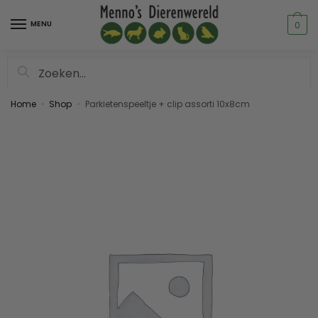
MENU
0
Zoeken
Home
Shop
Parkietenspeeltje + clip assorti 10x8cm
»
»