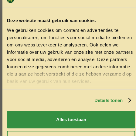
Ruwe as
10 %
Deze website maakt gebruik van cookies
Suiker
5 %
We gebruiken cookies om content en advertenties te
ONTVANG 5% KORTING OP
personaliseren, om functies voor social media te bieden en
Zetmeel
3 %
JE EERSTE BESTELLING!
om ons websiteverkeer te analyseren. Ook delen we
informatie over uw gebruik van onze site met onze partners
voor social media, adverteren en analyse. Deze partners
Mineralen en sporenelementen (per
kunnen deze gegevens combineren met andere informatie
kg)
die u aan ze heeft verstrekt of die ze hebben verzameld op
Ontvang korting
basis van uw gebruik van hun services.
Door je in te schrijven ga je akkoord met het ontvangen van
Calcium
1 %
marketing emails. De 5% geldt alleen voor bestellingen van
minimaal €50,-.
Details tonen
Fosfor
0,2 %
Nee, ik wil geen korting
Alles toestaan
Natrium
0,1 %