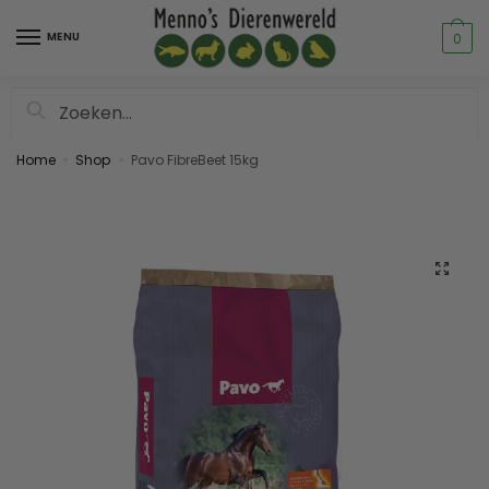
MENU
0
Zoeken
Home
Shop
Pavo FibreBeet 15kg
»
»