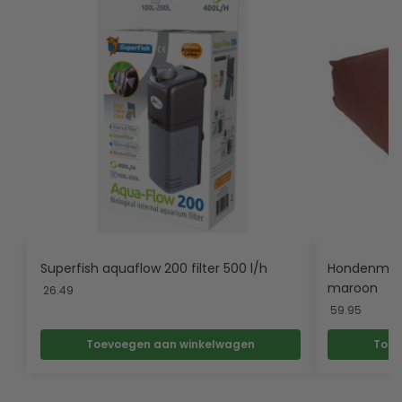
Superfish aquaflow 200 filter 500 l/h
Hondenmatr
maroon
26.49
59.95
Toevoegen aan winkelwagen
Toev