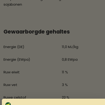
sojabonen
Gewaarborgde gehaltes
Energie (DE)
11,0 MJ/kg
Energie (EWpa)
0,8 EWpa
Ruw eiwit
11 %
Ruw vet
3 %
Ruwe celstof
22 %