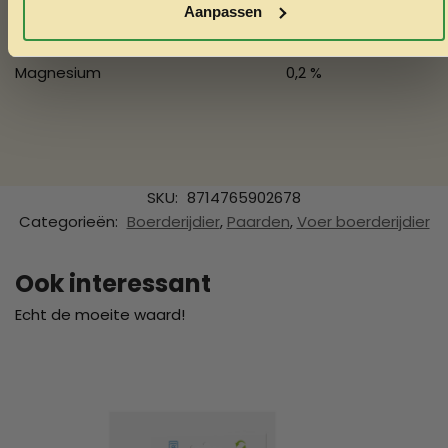
Aanpassen
Kalium
1,4 %
Magnesium
0,2 %
SKU:
8714765902678
Categorieën:
Boerderijdier
,
Paarden
,
Voer boerderijdier
Ook interessant
Echt de moeite waard!