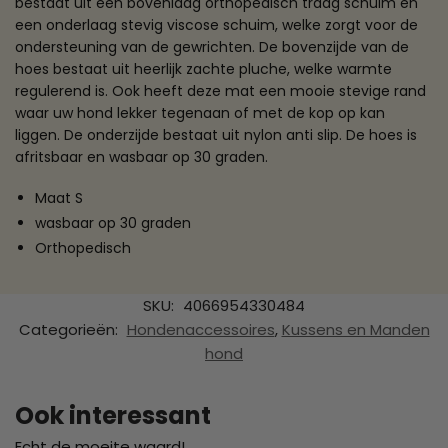
bestaat uit een bovenlaag orthopedisch traag schuim en
een onderlaag stevig viscose schuim, welke zorgt voor de
ondersteuning van de gewrichten. De bovenzijde van de
hoes bestaat uit heerlijk zachte pluche, welke warmte
regulerend is. Ook heeft deze mat een mooie stevige rand
waar uw hond lekker tegenaan of met de kop op kan
liggen. De onderzijde bestaat uit nylon anti slip. De hoes is
afritsbaar en wasbaar op 30 graden.
Maat S
wasbaar op 30 graden
Orthopedisch
SKU:
4066954330484
Categorieën:
Hondenaccessoires
,
Kussens en Manden
hond
Ook interessant
Echt de moeite waard!