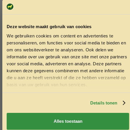
Deze website maakt gebruik van cookies
We gebruiken cookies om content en advertenties te
ONTVANG 5% KORTING OP
personaliseren, om functies voor social media te bieden en
JE EERSTE BESTELLING!
om ons websiteverkeer te analyseren. Ook delen we
informatie over uw gebruik van onze site met onze partners
voor social media, adverteren en analyse. Deze partners
kunnen deze gegevens combineren met andere informatie
die u aan ze heeft verstrekt of die ze hebben verzameld op
Ontvang korting
basis van uw gebruik van hun services.
Door je in te schrijven ga je akkoord met het ontvangen van
marketing emails. De 5% geldt alleen voor bestellingen van
minimaal €50,-.
Details tonen
Nee, ik wil geen korting
Alles toestaan
Y-tuig trail zwart XL borstomvang 73-
Pluche hon
104cm nekomvang 48-79cm
champagne