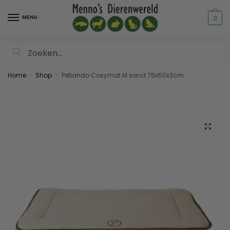
MENU
0
Zoeken
Home
Shop
Petlando Cosymat M sand 75x50x3cm
»
»