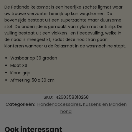
De Petlando Relaxmat is een heerlijke zachte ligmat waar
uw trouwe viervoeter heerlijk op kan wegdromen. De
bovenzijde bestaat uit een superzachte maar duurzame
stof. De onderzijde is gemaakt van nylon met anti slip. De
vulling bestaat uit een vlokken- en fleecevulling, welke in
de naad is meegestikt, zodat deze nooit kan gaan
klonteren wanneer u de Relaxmat in de wasmachine stopt.
Wasbaar op 30 graden
Maat XS
Kleur: grijs
Afmeting: 50 x 30 cm
SKU:
4260358310268
Categorieën:
Hondenaccessoires
,
Kussens en Manden
hond
Ook interessant