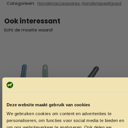
Categorieën:
Hondenaccessoires
,
Hondenspeelgoed
Ook interessant
Echt de moeite waard!
Deze website maakt gebruik van cookies
We gebruiken cookies om content en advertenties te
ONTVANG 5% KORTING OP
personaliseren, om functies voor social media te bieden en
om ons websiteverkeer te analyseren. Ook delen we