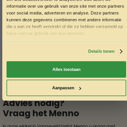
JE EERSTE BESTELLING!
informatie over uw gebruik van onze site met onze partners
voor social media, adverteren en analyse. Deze partners
kunnen deze gegevens combineren met andere informatie
Kattenbak- en voerschep gerecycled
Zitstok ho
die u aan ze heeft verstrekt of die ze hebben verzameld op
Ontvang korting
23x7cm S kleur assorti
2.75
basis van uw gebruik van hun services.
1.99
Door je in te schrijven ga je akkoord met het ontvangen van
marketing emails. De 5% geldt alleen voor bestellingen van
Toevoegen aan winkelwagen
Toev
minimaal €50,-.
Details tonen
Nee, ik wil geen korting
Alles toestaan
Aanpassen
Advies nodig?
Vraag het Menno
In onze winkel in Varsseveld helpt Menno u graag met