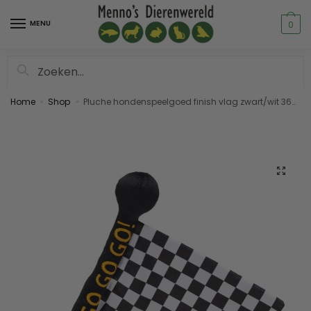
MENU
0
Zoeken
Home
Shop
Pluche hondenspeelgoed finish vlag zwart/wit 36cm
»
»