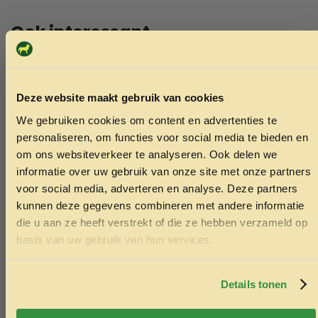
Ook interessant
Echt de moeite waard!
Deze website maakt gebruik van cookies
We gebruiken cookies om content en advertenties te
ONTVANG 5% KORTING OP
personaliseren, om functies voor social media te bieden en
JE EERSTE BESTELLING!
om ons websiteverkeer te analyseren. Ook delen we
informatie over uw gebruik van onze site met onze partners
voor social media, adverteren en analyse. Deze partners
kunnen deze gegevens combineren met andere informatie
die u aan ze heeft verstrekt of die ze hebben verzameld op
Ontvang korting
basis van uw gebruik van hun services.
Door je in te schrijven ga je akkoord met het ontvangen van
marketing emails. De 5% geldt alleen voor bestellingen van
minimaal €50,-.
Details tonen
Nee, ik wil geen korting