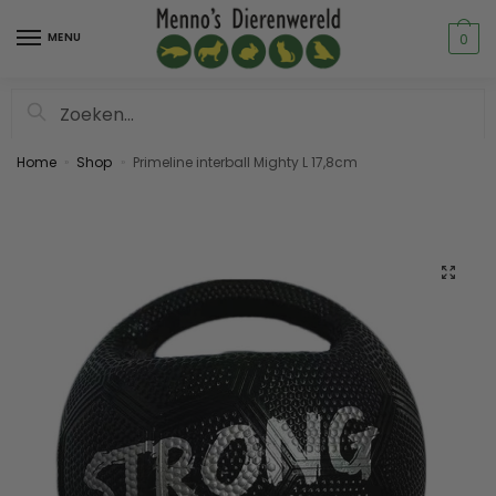
MENU
0
Zoeken
Home
Shop
Primeline interball Mighty L 17,8cm
»
»