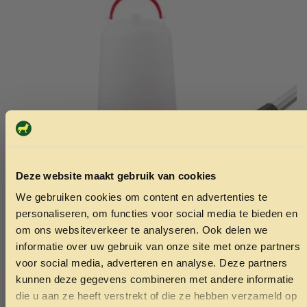
Deze website maakt gebruik van cookies
We gebruiken cookies om content en advertenties te
ONTVANG 5% KORTING OP
personaliseren, om functies voor social media te bieden en
Drinkbak met pootjes 10 liter
LFT opklap
JE EERSTE BESTELLING!
om ons websiteverkeer te analyseren. Ook delen we
rubber coa
15.95
informatie over uw gebruik van onze site met onze partners
29.95
voor social media, adverteren en analyse. Deze partners
kunnen deze gegevens combineren met andere informatie
Toevoegen aan winkelwagen
Toev
die u aan ze heeft verstrekt of die ze hebben verzameld op