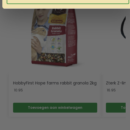
HobbyFirst Hope farms rabbit granola 2kg
Zterk Z-lin
10.95
16.95
Toevoegen aan winkelwagen
Toev