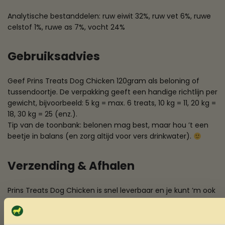
Analytische bestanddelen: ruw eiwit 32%, ruw vet 6%, ruwe
celstof 1%, ruwe as 7%, vocht 24%
Gebruiksadvies
Geef Prins Treats Dog Chicken 120gram als beloning of
tussendoortje. De verpakking geeft een handige richtlijn per
gewicht, bijvoorbeeld: 5 kg = max. 6 treats, 10 kg = 11, 20 kg =
18, 30 kg = 25 (enz.).
Tip van de toonbank: belonen mag best, maar hou ’t een
beetje in balans (en zorg altijd voor vers drinkwater).
Verzending & Afhalen
Prins Treats Dog Chicken is snel leverbaar en je kunt ’m ook
afhalen in de winkel.
Klaar om je hond nét wat sneller te laten luisteren? Gooi die