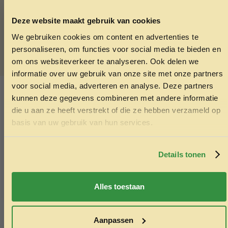
Prins Treats Dog Chicken 120 gram in je winkelwagen en
gaan met die banaan.
Deze website maakt gebruik van cookies
We gebruiken cookies om content en advertenties te
ONTVANG 5% KORTING OP
personaliseren, om functies voor social media te bieden en
JE EERSTE BESTELLING!
om ons websiteverkeer te analyseren. Ook delen we
informatie over uw gebruik van onze site met onze partners
SKU:
8713595331177
voor social media, adverteren en analyse. Deze partners
Categorieën:
Gedroogde snacks hond
,
Hondensnacks
,
kunnen deze gegevens combineren met andere informatie
Training en Beloning hond
die u aan ze heeft verstrekt of die ze hebben verzameld op
Ontvang korting
basis van uw gebruik van hun services.
Ook interessant
Door je in te schrijven ga je akkoord met het ontvangen van
marketing emails. De 5% geldt alleen voor bestellingen van
Echt de moeite waard!
minimaal €50,-.
Details tonen
Nee, ik wil geen korting
Alles toestaan
Aanpassen