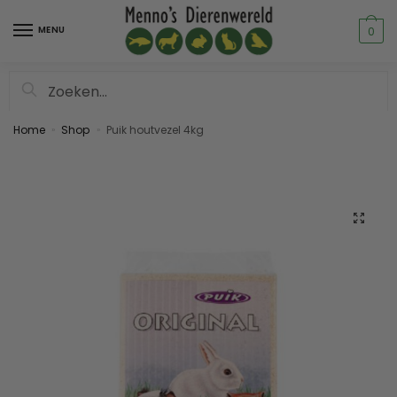
MENU
0
Zoeken
Home
Shop
Puik houtvezel 4kg
»
»