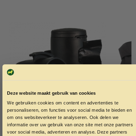
Deze website maakt gebruik van cookies
We gebruiken cookies om content en advertenties te
ONTVANG 5% KORTING OP
personaliseren, om functies voor social media te bieden en
JE EERSTE BESTELLING!
om ons websiteverkeer te analyseren. Ook delen we
informatie over uw gebruik van onze site met onze partners
Flexi multi box zwart
Vetlando Wa
voor social media, adverteren en analyse. Deze partners
Zwart M 40
7.99