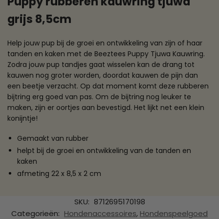
Puppy rubberen kauwring tjuwa
grijs 8,5cm
Help jouw pup bij de groei en ontwikkeling van zijn of haar
tanden en kaken met de Beeztees Puppy Tjuwa Kauwring.
Zodra jouw pup tandjes gaat wisselen kan de drang tot
kauwen nog groter worden, doordat kauwen de pijn dan
een beetje verzacht. Op dat moment komt deze rubberen
bijtring erg goed van pas. Om de bijtring nog leuker te
maken, zijn er oortjes aan bevestigd. Het lijkt net een klein
konijntje!
Gemaakt van rubber
helpt bij de groei en ontwikkeling van de tanden en
kaken
afmeting 22 x 8,5 x 2 cm
SKU:
8712695170198
Categorieën:
Hondenaccessoires
,
Hondenspeelgoed