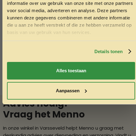
informatie over uw gebruik van onze site met onze partners
voor social media, adverteren en analyse. Deze partners
kunnen deze gegevens combineren met andere informatie
Voldux dierenverblijf Romy links
LFT stalen o
die u aan ze heeft verstrekt of die ze hebben verzameld op
300x90x160cm
2.25
Ontvang korting
basis van uw gebruik van hun services.
1,149.00
Door je in te schrijven ga je akkoord met het ontvangen van
Toevoegen aan winkelwagen
Toev
marketing emails. De 5% geldt alleen voor bestellingen van
minimaal €50,-.
Details tonen
Nee, ik wil geen korting
Alles toestaan
Aanpassen
Advies nodig?
Vraag het Menno
In onze winkel in Varsseveld helpt Menno u graag met
deskundig advies over diervoeding en verzorging. Vindt u