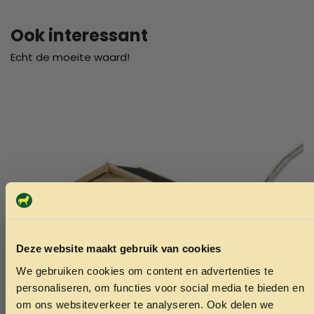
Ook interessant
Echt de moeite waard!
Deze website maakt gebruik van cookies
We gebruiken cookies om content en advertenties te
ONTVANG 5% KORTING OP
personaliseren, om functies voor social media te bieden en
JE EERSTE BESTELLING!
om ons websiteverkeer te analyseren. Ook delen we