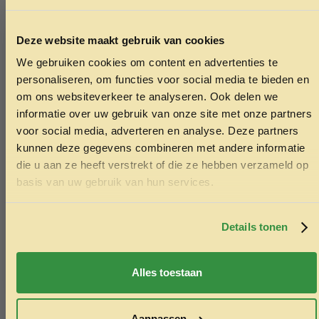
Deze website maakt gebruik van cookies
We gebruiken cookies om content en advertenties te
ONTVANG 5% KORTING OP
personaliseren, om functies voor social media te bieden en
JE EERSTE BESTELLING!
om ons websiteverkeer te analyseren. Ook delen we
informatie over uw gebruik van onze site met onze partners
voor social media, adverteren en analyse. Deze partners
kunnen deze gegevens combineren met andere informatie
die u aan ze heeft verstrekt of die ze hebben verzameld op
Ontvang korting
basis van uw gebruik van hun services.
Door je in te schrijven ga je akkoord met het ontvangen van
marketing emails. De 5% geldt alleen voor bestellingen van
minimaal €50,-.
Details tonen
Hondenmatras Eden S – 70x50x14cm
Kong wobble
Nee, ik wil geen korting
ocean
19.95
Alles toestaan
59.95
Toevoegen aan winkelwagen
Toev
Aanpassen