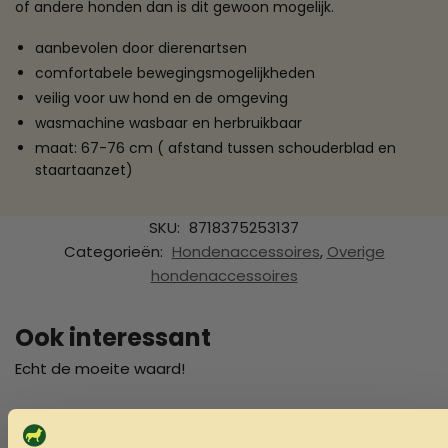
of andere honden dan is dit gewoon mogelijk.
aanbevolen door dierenartsen
comfortabele bewegingsmogelijkheden
veilig voor uw hond en de omgeving
wasmachine wasbaar en herbruikbaar
maat: 67-76 cm ( afstand tussen schouderblad en
staartaanzet)
SKU:
8718375253137
Categorieën:
Hondenaccessoires
,
Overige
hondenaccessoires
Ook interessant
Echt de moeite waard!