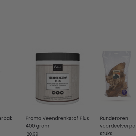
erbak
Frama Veendrenkstof Plus
Runderoren
400 gram
voordeelverpak
stuks
28.99