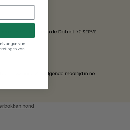
hermen? Gebruik dan de District 70 SERVE
t ontvangen van
stellingen van
staat jouw hond z’n volgende maaltijd in no
erbakken hond