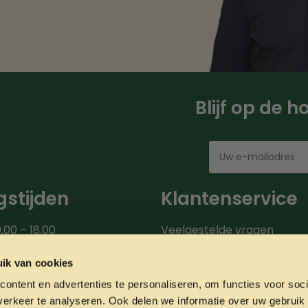
Blijf op de 
stijden
Klantenservice
.00 – 18.00
Veelgestelde vragen
00 – 18.00
Bezorgroute
.00 – 18.00
Verzendinformatie
ik van cookies
9.00 – 18.00
Over ons
ontent en advertenties te personaliseren, om functies voor soci
0 – 20.00
Onze partners
erkeer te analyseren. Ook delen we informatie over uw gebruik 