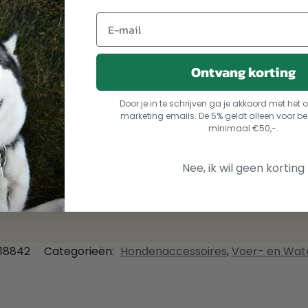
Ontvang korting
 af om watervlekken te voorkomen. Wil je de vloer besc
.
Door je in te schrijven ga je akkoord met he
marketing emails. De 5% geldt alleen voor be
minimaal €50,-.
Nee, ik wil geen korting
ud is direct leverbaar en af te halen in onze winkel. Zo 
18842
Categorieën:
Hondenaccessoires
,
Voer- en Wat