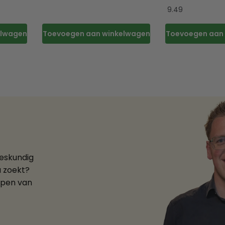
9.49
elwagen
Toevoegen aan winkelwagen
Toevoegen aan
deskundig
u zoekt?
ppen van