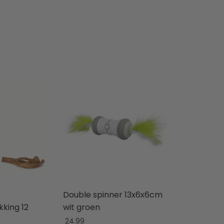
Double spinner 13x6x6cm
king 12
wit groen
24.99