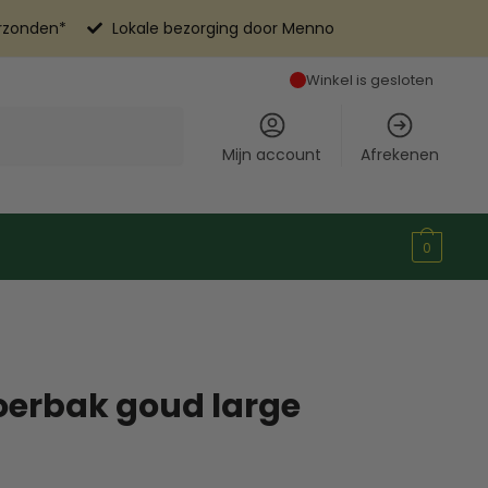
erzonden*
Lokale bezorging door Menno
Winkel is gesloten
Mijn account
Afrekenen
0
oerbak goud large