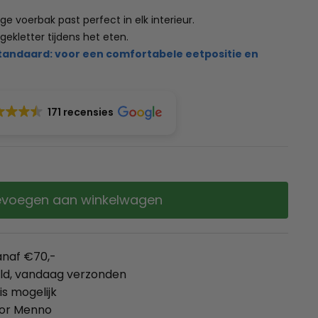
ige voerbak past perfect in elk interieur.
ekletter tijdens het eten.
standaard: voor een comfortabele eetpositie en
171 recensies
voegen aan winkelwagen
anaf €70,-
eld, vandaag verzonden
is mogelijk
oor Menno