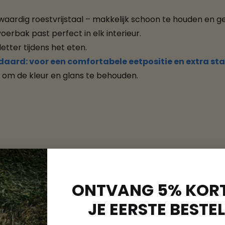
rdig roestvrijstaal – makkelijk schoon te houden en geu
voerbak past perfect in elk interieur.
tter tijdens het eten.
aard: voor een comfortabele eetpositie en extra stab
 om de kleur en glans te behouden.
ONTVANG 5% KORT
JE EERSTE BESTEL
d