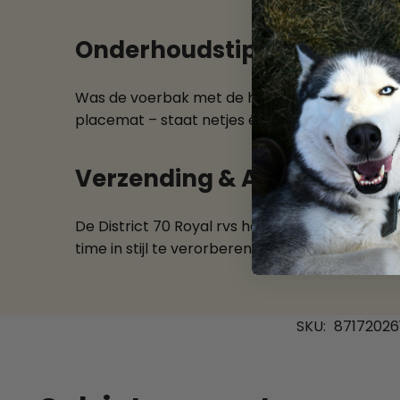
Onderhoudstips
Was de voerbak met de hand en droog ‘m goed
placemat – staat netjes én voorkomt geknoei
Verzending & Afhalen
De District 70 Royal rvs hondenvoerbak large go
time in stijl te verorberen!
SKU:
87172026