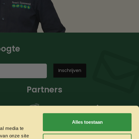
hoogte
Partners
Alles toestaan
al media te
van onze site