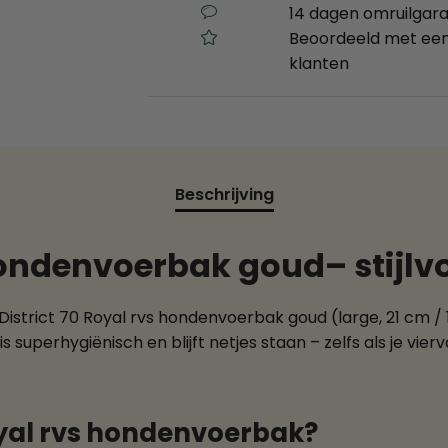
14 dagen omruilgara
Beoordeeld met een
klanten
Beschrijving
hondenvoerbak goud– stijlvo
 De District 70 Royal rvs hondenvoerbak goud (large, 21 c
t, is superhygiënisch en blijft netjes staan – zelfs als je vi
yal rvs hondenvoerbak?