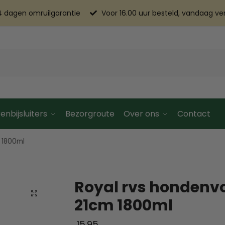
4 dagen omruilgarantie
Voor 16.00 uur besteld, vandaag v
enbijsluiters
Bezorgroute
Over ons
Contact
 1800ml
Royal rvs hondenv
21cm 1800ml
15.95