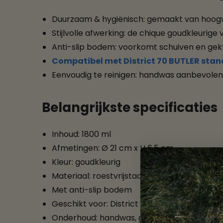
Duurzaam & hygiënisch: gemaakt van hoogwaa
Stijlvolle afwerking: de chique goudkleurige 
Anti-slip bodem: voorkomt schuiven en gekle
Compatibel met District 70 BUTLER stand
Eenvoudig te reinigen: handwas aanbevolen
Belangrijkste specificaties
Inhoud: 1800 ml
Afmetingen: Ø 21 cm x H 6,5 cm
Kleur: goudkleurig
Materiaal: roestvrijstaal (rvs)
Met anti-slip bodem
Geschikt voor: District 70 BUTLER standaar
Onderhoud: handwas, goed afdrogen