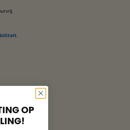
rvrij.
iliteit.
ING OP
LING!