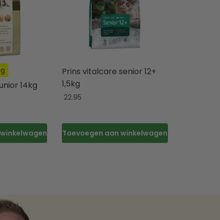
ng
Prins vitalcare senior 12+
1,5kg
unior 14kg
22.95
 winkelwagen
Toevoegen aan winkelwagen