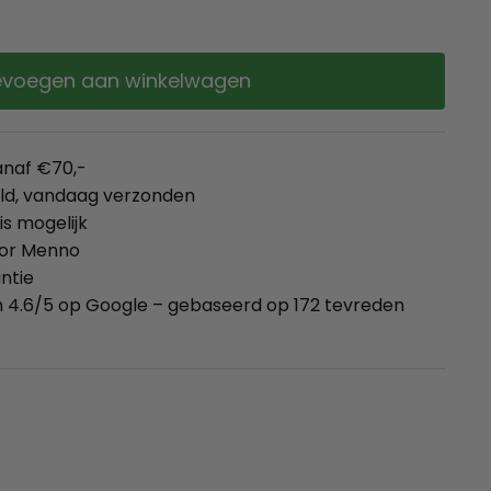
voegen aan winkelwagen
anaf €70,-
eld, vandaag verzonden
is mogelijk
oor Menno
ntie
 4.6/5 op Google – gebaseerd op 172 tevreden