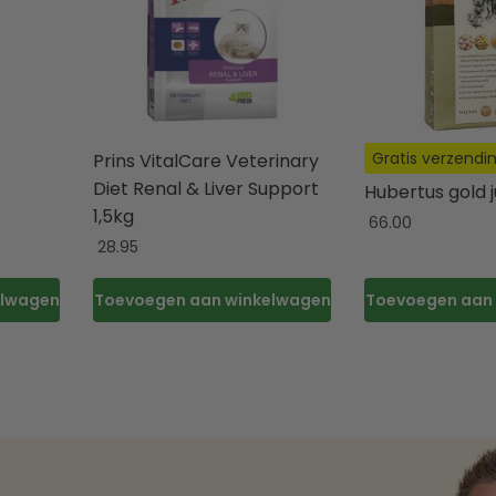
Gratis verzendi
Prins VitalCare Veterinary
Diet Renal & Liver Support
Hubertus gold j
1,5kg
66.00
28.95
elwagen
Toevoegen aan winkelwagen
Toevoegen aan