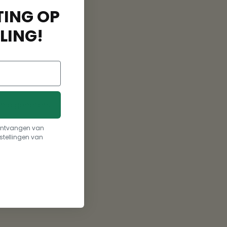
ING OP
LING!
n algeneters.
t ontvangen van
stellingen van