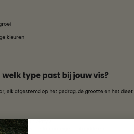
groei
ge kleuren
welk type past bij jouw vis?
baar, elk afgestemd op het gedrag, de grootte en het dieet
s, molly’s, en platy’s.
urversterkers of plantaardige bestanddelen.