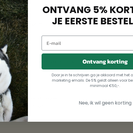
ONTVANG 5% KORT
JE EERSTE BESTEL
 vissen die in het midden of onderaan zwemmen.
s en gourami’s.
Ontvang korting
, perfect voor bodemvissen zoals meervallen, Corydoras e
Door je in te schrijven ga je akkoord met he
marketing emails. De 5% geldt alleen voor be
minimaal €50,-.
n, watervlooien of artemia.
Nee, ik wil geen korting
oor kweekdoeleinden.