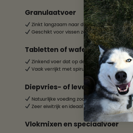
Granulaatvoer
Zinkt langzaam naar de bodem, ideaal voor
Geschikt voor vissen zoals cichliden, danio’
Tabletten of wafers
Zinkend voer dat op de bodem blijft liggen
Vaak verrijkt met spirulina of algen.
Diepvries- of levend voer
Natuurlijke voeding zoals rode muggenlarve
Zeer eiwitrijk en ideaal als afwisseling of v
Vlokmixen en speciaalvoer