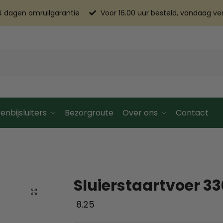
4 dagen omruilgarantie
Voor 16.00 uur besteld, vandaag v
enbijsluiters
Bezorgroute
Over ons
Contact
Sluierstaartvoer 3
8.25