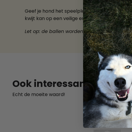
Geef je hond het speelplezier dat hij verdient
kwijt kan op een veilige en leuke manier.
Let op: de ballen worden assorti geleverd. V
SKU:
401
Ook interessant
Echt de moeite waard!