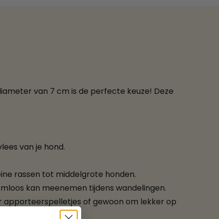
diameter van 7 cm is de perfecte keuze! Deze
ees van je hond.
eine rassen tot middelgrote honden.
eemloos kan meenemen tijdens wandelingen.
oor apporteerspelletjes of gewoon om lekker op