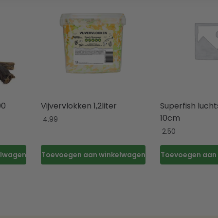
00
Vijvervlokken 1,2liter
Superfish luch
10cm
4.99
2.50
elwagen
Toevoegen aan winkelwagen
Toevoegen aan