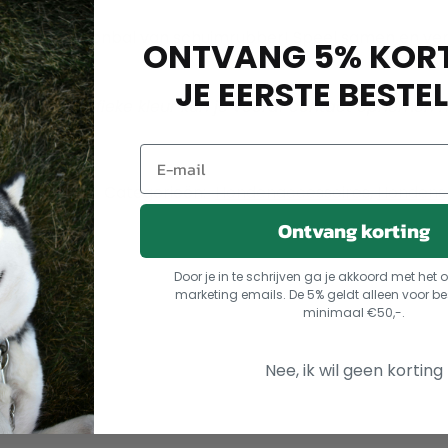
 met onze neonbal van schuimrubber! Speel samen en verster
ONTVANG 5% KORT
JE EERSTE BESTEL
oor een specifieke kleur kun je vooraf contact opnemen 
1905345819
Categorieën:
Hondenaccessoires
,
Hondens
Ontvang korting
Door je in te schrijven ga je akkoord met he
marketing emails. De 5% geldt alleen voor be
minimaal €50,-.
Nee, ik wil geen korting