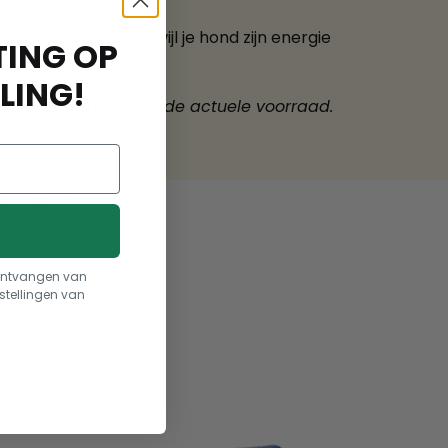
k jullie band, terwijl je hond zijn energie
ING OP
LING!
met onze winkel voor de actuele voorraad.
peelgoed
t ontvangen van
stellingen van