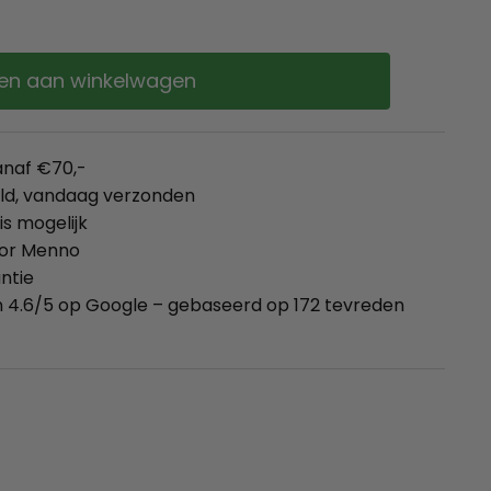
en aan winkelwagen
anaf €70,-
eld, vandaag verzonden
is mogelijk
oor Menno
ntie
 4.6/5 op Google – gebaseerd op 172 tevreden