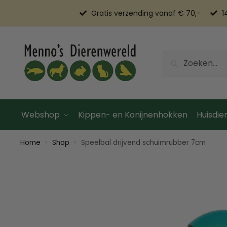
Gratis verzending vanaf € 70,-
1
Zoeken
Webshop
Kippen- en Konijnenhokken
Huisdier
Home
Shop
Speelbal drijvend schuimrubber 7cm
»
»