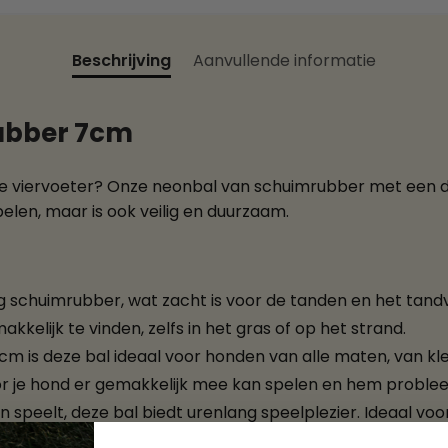
Beschrijving
Aanvullende informatie
rubber 7cm
uwe viervoeter? Onze neonbal van schuimrubber met een 
pelen, maar is ook veilig en duurzaam.
chuimrubber, wat zacht is voor de tanden en het tandvl
elijk te vinden, zelfs in het gras of op het strand.
m is deze bal ideaal voor honden van alle maten, van kl
oor je hond er gemakkelijk mee kan spelen en hem probl
en speelt, deze bal biedt urenlang speelplezier. Ideaal v