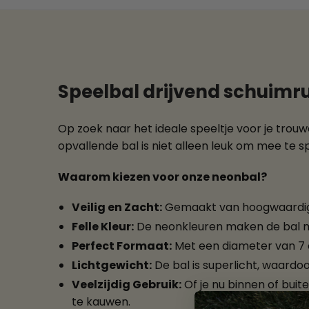
Speelbal drijvend schuim
Op zoek naar het ideale speeltje voor je tro
opvallende bal is niet alleen leuk om mee te s
Waarom kiezen voor onze neonbal?
Veilig en Zacht:
Gemaakt van hoogwaardig s
Felle Kleur:
De neonkleuren maken de bal makk
Perfect Formaat:
Met een diameter van 7 c
Lichtgewicht:
De bal is superlicht, waard
Veelzijdig Gebruik:
Of je nu binnen of buit
te kauwen.