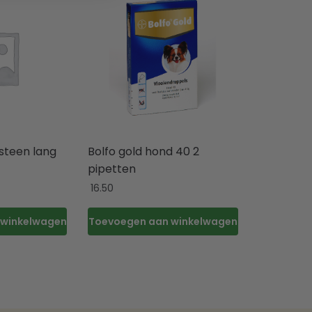
tsteen lang
Bolfo gold hond 40 2
pipetten
16.50
 winkelwagen
Toevoegen aan winkelwagen