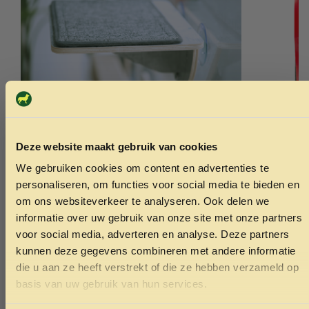
Deze website maakt gebruik van cookies
JoyCat raambed plateau groot
Garvo pride
We gebruiken cookies om content en advertenties te
ONTVANG 5% KORTING OP
40x30x15cm
14.25
personaliseren, om functies voor social media te bieden en
JE EERSTE BESTELLING!
24.99
om ons websiteverkeer te analyseren. Ook delen we
informatie over uw gebruik van onze site met onze partners
Toevoegen aan winkelwagen
Toev
voor social media, adverteren en analyse. Deze partners
kunnen deze gegevens combineren met andere informatie
die u aan ze heeft verstrekt of die ze hebben verzameld op
Ontvang korting
basis van uw gebruik van hun services.
Door je in te schrijven ga je akkoord met het ontvangen van