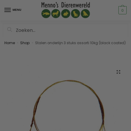
MENU
0
Zoeken
Home
Shop
Stalen onderlijn 3 stuks assorti 10kg (black coated)
»
»