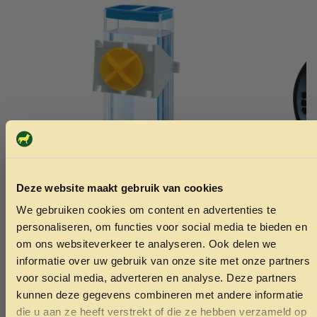
Deze website maakt gebruik van cookies
We gebruiken cookies om content en advertenties te
ONTVANG 5% KORTING OP
personaliseren, om functies voor social media te bieden en
JE EERSTE BESTELLING!
Ferplast sippy medium 300ml
Climax spec
om ons websiteverkeer te analyseren. Ook delen we
0,20mm 3,7
informatie over uw gebruik van onze site met onze partners
9.50
8.50
voor social media, adverteren en analyse. Deze partners
kunnen deze gegevens combineren met andere informatie
Toevoegen aan winkelwagen
Toev
die u aan ze heeft verstrekt of die ze hebben verzameld op