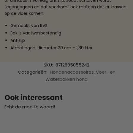
of drinkbak is volledig antislip, zodat schuiven wordt
tegengegaan en dat voorkomt ook meteen dat er krassen
op de vloer komen.
Gemaakt van RVS
Bak is vaatwasbestendig
Antislip
Afmetingen: diameter 20 cm – 1,80 liter
SKU:
8712695055242
Categorieën:
Hondenaccessoires
,
Voer- en
Waterbakken hond
Ook interessant
Echt de moeite waard!