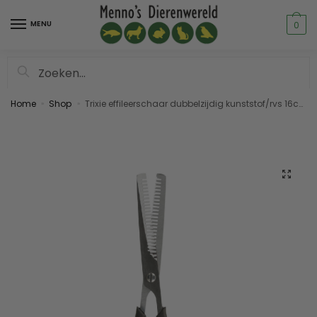
MENU
0
Zoeken
Home
Shop
Trixie effileerschaar dubbelzijdig kunststof/rvs 16cm
»
»