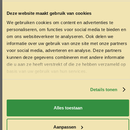
Deze website maakt gebruik van cookies
We gebruiken cookies om content en advertenties te
ONTVANG 5% KORTING OP
personaliseren, om functies voor social media te bieden en
JE EERSTE BESTELLING!
om ons websiteverkeer te analyseren. Ook delen we
informatie over uw gebruik van onze site met onze partners
voor social media, adverteren en analyse. Deze partners
kunnen deze gegevens combineren met andere informatie
die u aan ze heeft verstrekt of die ze hebben verzameld op
Ontvang korting
basis van uw gebruik van hun services.
Door je in te schrijven ga je akkoord met het ontvangen van
marketing emails. De 5% geldt alleen voor bestellingen van
minimaal €50,-.
Details tonen
Aanlegkabel rood 4,5 meter
LFT Trust 4-
Nee, ik wil geen korting
0,20mm. 11,
13.95
Alles toestaan
12.95
Toevoegen aan winkelwagen
Toev
Aanpassen