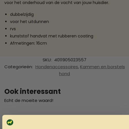
voor het onderhoud van de vacht van jouw huisdier.
dubbelzijdig
voor het uitdunnen
rvs
kunststof handvat met rubberen coating
Afmetingen: 16cm
SKU:
4011905023557
Categorieën:
Hondenaccessoires
,
Kammen en borstels
hond
Ook interessant
Echt de moeite waard!