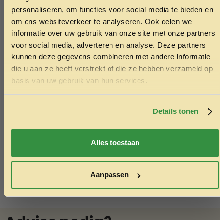
ONTVANG 5% KORTING OP
personaliseren, om functies voor social media te bieden en
JE EERSTE BESTELLING!
om ons websiteverkeer te analyseren. Ook delen we
informatie over uw gebruik van onze site met onze partners
voor social media, adverteren en analyse. Deze partners
kunnen deze gegevens combineren met andere informatie
die u aan ze heeft verstrekt of die ze hebben verzameld op
Ontvang korting
basis van uw gebruik van hun services.
Halsterset Initial fuchsia pony
Kip strip 4
Door je in te schrijven ga je akkoord met het ontvangen van
9.95
9.95
marketing emails. De 5% geldt alleen voor bestellingen van
minimaal €50,-.
Details tonen
Toevoegen aan winkelwagen
Toev
Nee, ik wil geen korting
Alles toestaan
Aanpassen