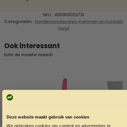
SKU:
4011905023731
Categorieën:
Hondenaccessoires
,
Kammen en borstels
hond
Ook interessant
Echt de moeite waard!
Deze website maakt gebruik van cookies
We gebruiken cookies om content en advertenties te