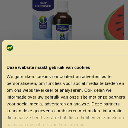
Deze website maakt gebruik van cookies
We gebruiken cookies om content en advertenties te
ONTVANG 5% KORTING OP
PUUR geslachtsdrift/hypersex 50ml
Neopreen h
personaliseren, om functies voor social media te bieden en
spikie rood
23.49
JE EERSTE BESTELLING!
om ons websiteverkeer te analyseren. Ook delen we
14.99
informatie over uw gebruik van onze site met onze partners
voor social media, adverteren en analyse. Deze partners
Toevoegen aan winkelwagen
Toev
kunnen deze gegevens combineren met andere informatie
die u aan ze heeft verstrekt of die ze hebben verzameld op
Ontvang korting
basis van uw gebruik van hun services.