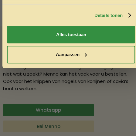
Door je in te schrijven ga je akkoord met het ontvangen van
marketing emails. De 5% geldt alleen voor bestellingen van
minimaal €50,-.
Details tonen
Nee, ik wil geen korting
Advies nodig?
Alles toestaan
Vraag het Menno
Aanpassen
In onze winkel in Varsseveld helpt Menno u graag met
deskundig advies over diervoeding en verzorging. Vindt u
niet wat u zoekt? Menno kan het vaak voor u bestellen.
Ook voor het knippen van nagels van konijnen of cavia’s
bent u welkom.
Whatsapp
Bel Menno