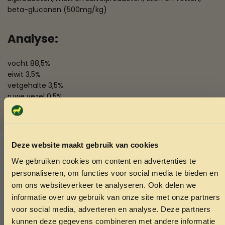
beta-glucanen (500mg/kg)
Analyse:
vocht 88,5%
eiwit 3,5%
vetgehalte 3,5%
ruwe vezel 0,5%
ruwe as 1,0%
SKU:
4008239235206
Deze website maakt gebruik van cookies
Categorieën:
Kattensnacks
,
Overige kattensnacks
We gebruiken cookies om content en advertenties te
ONTVANG 5% KORTING OP
personaliseren, om functies voor social media te bieden en
Ook interessant
JE EERSTE BESTELLING!
om ons websiteverkeer te analyseren. Ook delen we
Echt de moeite waard!
informatie over uw gebruik van onze site met onze partners
voor social media, adverteren en analyse. Deze partners
kunnen deze gegevens combineren met andere informatie