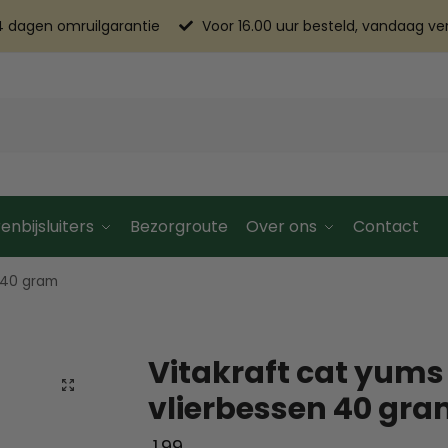
4 dagen omruilgarantie
Voor 16.00 uur besteld, vandaag v
enbijsluiters
Bezorgroute
Over ons
Contact
 40 gram
Vitakraft cat yums
vlierbessen 40 gr
1.99