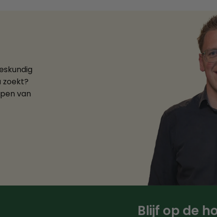
deskundig
u zoekt?
ppen van
Blijf op de 