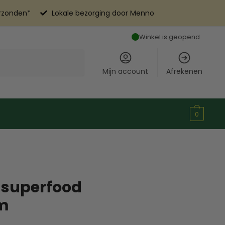
erzonden*
Lokale bezorging door Menno
Winkel is geopend
Mijn account
Afrekenen
0
 superfood
am