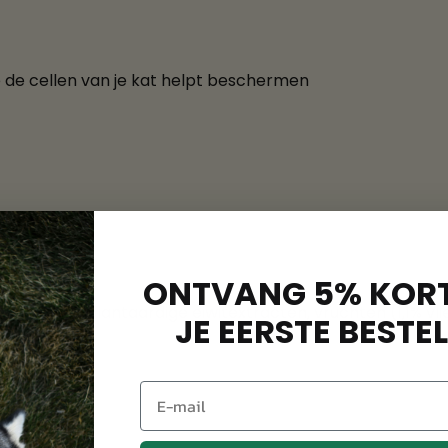
e de cellen van je kat helpt beschermen
ONTVANG 5% KORT
%), groente, plantaardige eiwitextracten, vruchten (1,1% v
JE EERSTE BESTEL