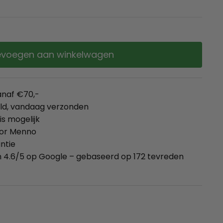
voegen aan winkelwagen
anaf €70,-
eld, vandaag verzonden
is mogelijk
oor Menno
ntie
 4.6/5 op Google – gebaseerd op 172 tevreden