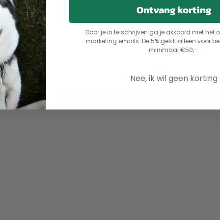
Ontvang korting
Door je in te schrijven ga je akkoord met he
marketing emails. De 5% geldt alleen voor be
minimaal €50,-.
Nee, ik wil geen korting
08239398109
Categorieën:
Kattensnacks
,
Overige katt