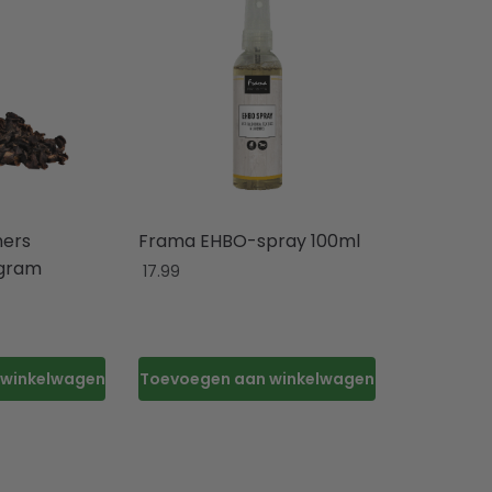
ners
Frama EHBO-spray 100ml
 gram
17.99
 winkelwagen
Toevoegen aan winkelwagen