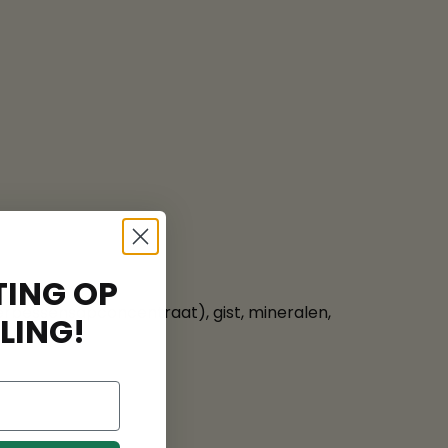
ING OP
lierbessensapconcentraat), gist, mineralen,
LING!