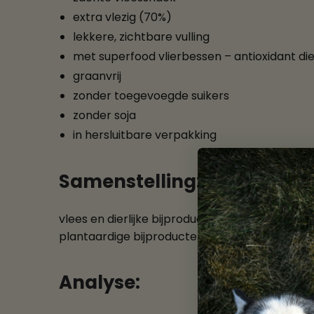
extra vlezig (70%)
lekkere, zichtbare vulling
met superfood vlierbessen – antioxidant di
graanvrij
zonder toegevoegde suikers
zonder soja
in hersluitbare verpakking
Samenstelling:
vlees en dierlijke bijproducten 72,2% (eend 2,1
plantaardige bijproducten
Analyse: