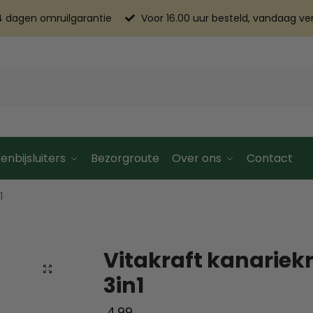
4 dagen omruilgarantie
Voor 16.00 uur besteld, vandaag v
enbijsluiters
Bezorgroute
Over ons
Contact
1
Vitakraft kanariekr
3in1
4.99