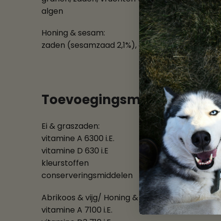
algen
Honing & sesam:
zaden (sesamzaad 2,1%), granen, mineralen, pl
Toevoegingsmiddelen/kg:
Ei & graszaden:
vitamine A 6300 i.E.
vitamine D 630 i.E
kleurstoffen
conserveringsmiddelen
Abrikoos & vijg/ Honing & sesam:
vitamine A 7100 i.E.