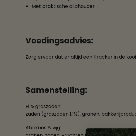
Met praktische cliphouder
Voedingsadvies:
Zorg ervoor dat er altijd een Kräcker in de koo
Samenstelling:
Ei & graszaden:
zaden (graszaden 1,1%), granen, bakkerijproduc
Abrikoos & vijg:
granen, zaden, vruchten (vijg gedroogd 1,5%, a