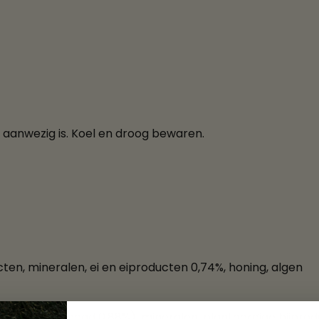
i aanwezig is. Koel en droog bewaren.
ten, mineralen, ei en eiproducten 0,74%, honing, algen
brikoos gedroogd 0,88%), mineralen, plantaardige bijprodu