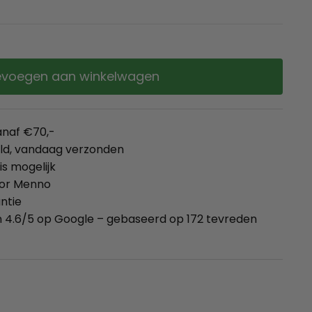
voegen aan winkelwagen
anaf €70,-
eld, vandaag verzonden
is mogelijk
oor Menno
ntie
 4.6/5 op Google – gebaseerd op 172 tevreden