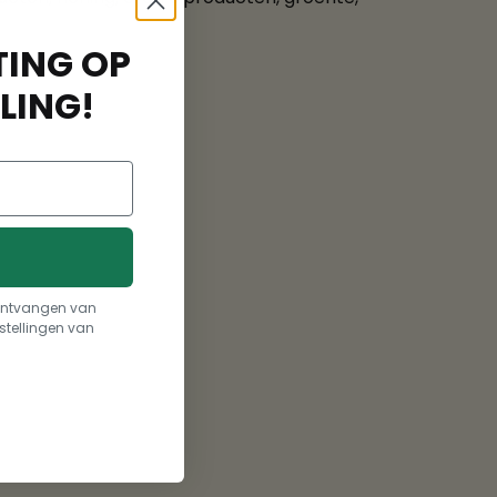
ING OP
LING!
t ontvangen van
stellingen van