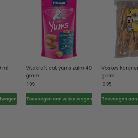
 ml
Vitakraft cat yums zalm 40
Voskes konijn
gram
gram
1.99
9.95
elwagen
Toevoegen aan winkelwagen
Toevoegen aan