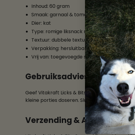
Inhoud: 60 gram
Smaak: garnaal & tomaat
Dier: kat
Type: romige liksnack met zachte stukjes
Textuur: dubbele textuur
Verpakking: hersluitbare knijpverpakking
Vrij van: toegevoegde suikers, granen, kle
Gebruiksadvies
Geef Vitakraft Licks & Bits Garnaal Tomaat als
kleine porties doseren. Sluit de verpakking na g
Verzending & Afhalen