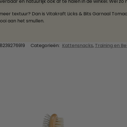
verbaar en natuurlijk ook af te halen in de winkel. Wel zo m
er textuur? Dan is Vitakraft Licks & Bits Garnaal Tomaa
ooi aan het smullen.
8239276919
Categorieën:
Kattensnacks
,
Training en Be