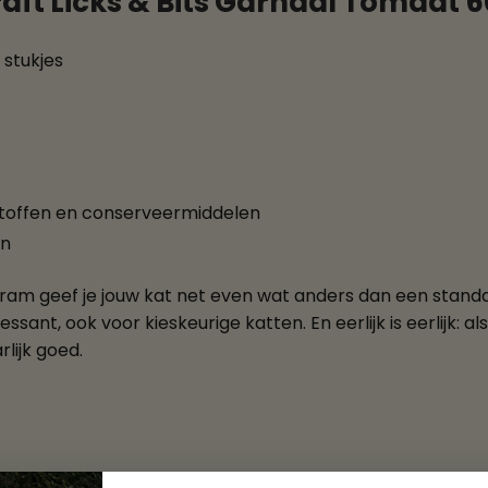
aft Licks & Bits Garnaal Tomaat 
stukjes
stoffen en conserveermiddelen
en
gram geef je jouw kat net even wat anders dan een stan
sant, ook voor kieskeurige katten. En eerlijk is eerlijk: als
lijk goed.
al Tomaat