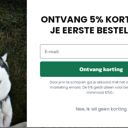
ONTVANG 5% KORT
JE EERSTE BESTEL
urstoffen en conserveermiddelen
Ontvang korting
Door je in te schrijven ga je akkoord met he
 aanvullende snack naast de dagelijkse voeding. Je kunt d
marketing emails. De 5% geldt alleen voor be
minimaal €50,-.
ebruik goed af, zodat alles lekker vers blijft. Zorg daarna
Nee, ik wil geen korting