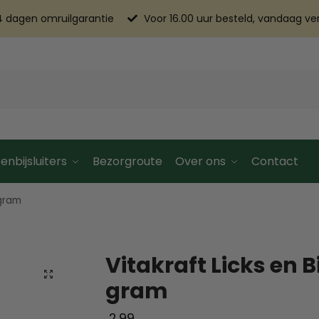
4 dagen omruilgarantie
Voor 16.00 uur besteld, vandaag v
enbijsluiters
Bezorgroute
Over ons
Contact
 gram
Vitakraft Licks en 
gram
2.99