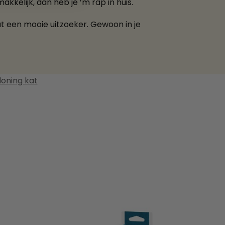
akkelijk, dan heb je ’m rap in huis.
t een mooie uitzoeker. Gewoon in je
loning kat