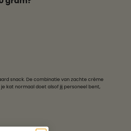
60 gram?
daard snack. De combinatie van zachte crème
 je kat normaal doet alsof jij personeel bent,