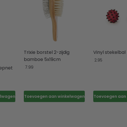
Trixie borstel 2-zijdig
Vinyl stekelbal
bamboe 5x19cm
2.95
7.99
hepnet
elwagen
Toevoegen aan winkelwagen
Toevoegen aan