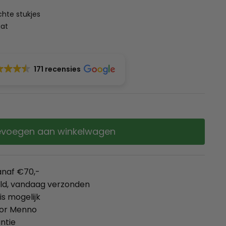
hte stukjes
aat
171 recensies
voegen aan winkelwagen
anaf €70,-
eld, vandaag verzonden
is mogelijk
oor Menno
ntie