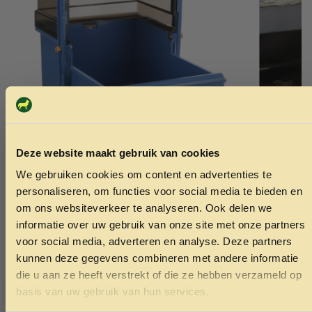
Deze website maakt gebruik van cookies
Trixie vogelbadhuis 16×22×26 cm diverse
Magic trans
We gebruiken cookies om content en advertenties te
ONTVANG 5% KORTING OP
kleuren
2.95
personaliseren, om functies voor social media te bieden en
JE EERSTE BESTELLING!
19.99
om ons websiteverkeer te analyseren. Ook delen we
informatie over uw gebruik van onze site met onze partners
Toevoegen aan winkelwagen
Toev
voor social media, adverteren en analyse. Deze partners
kunnen deze gegevens combineren met andere informatie
die u aan ze heeft verstrekt of die ze hebben verzameld op
Ontvang korting
basis van uw gebruik van hun services.