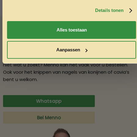
Door je in te schrijven ga je akkoord met het ontvangen van
marketing emails. De 5% geldt alleen voor bestellingen van
minimaal €50,-.
Details tonen
Advies nodig?
Nee, ik wil geen korting
Alles toestaan
Vraag het Menno
In onze winkel in Varsseveld helpt Menno u graag met
Aanpassen
deskundig advies over diervoeding en verzorging. Vindt u
niet wat u zoekt? Menno kan het vaak voor u bestellen.
Ook voor het knippen van nagels van konijnen of cavia’s
bent u welkom.
Whatsapp
Bel Menno