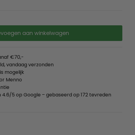
voegen aan winkelwagen
anaf €70,-
eld, vandaag verzonden
is mogelijk
oor Menno
ntie
 4.6/5 op Google – gebaseerd op 172 tevreden