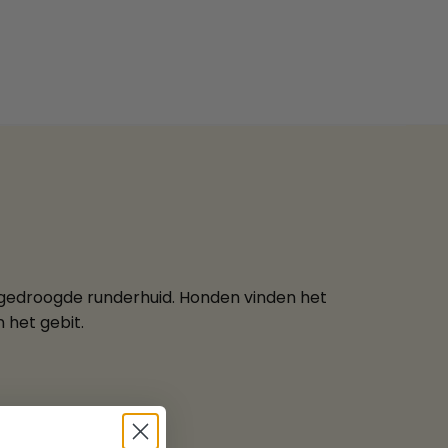
 gedroogde runderhuid. Honden vinden het
 het gebit.