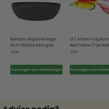
Bamboo dog bowl large
LFT Active Frog 6cm. 
21cm 1600ml dark grey
Red Yellow (Top Wa
12.95
8.50
Toevoegen aan winkelwagen
Toevoegen aan wink