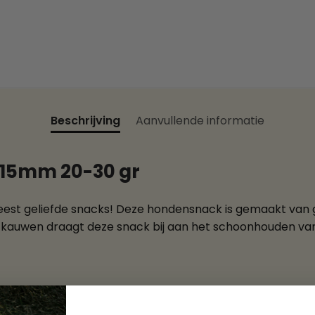
Beschrijving
Aanvullende informatie
x 15mm 20-30 gr
meest geliefde snacks! Deze hondensnack is gemaakt van
t kauwen draagt deze snack bij aan het schoonhouden van