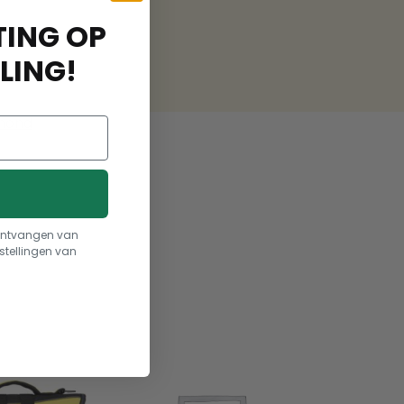
ING OP
LING!
hond
t ontvangen van
stellingen van