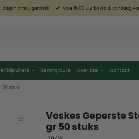
4 dagen omruilgarantie
Voor 16.00 uur besteld, vandaag v
enbijsluiters
Bezorgroute
Over ons
Contact
 50 stuks
Voskes Geperste St
gr 50 stuks
20.00