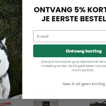
ONTVANG 5% KORT
JE EERSTE BESTEL
:
8711242983748
Categorieën:
Hondensnacks
,
Kauwen 
Ontvang korting
Door je in te schrijven ga je akkoord met he
marketing emails. De 5% geldt alleen voor be
minimaal €50,-.
Nee, ik wil geen korting