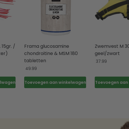
15gr. /
Frama glucosamine
Zwemvest M 3
ter)
chondroitine & MSM 180
geel/zwart
tabletten
37.99
49.99
elwagen
Toevoegen aan winkelwagen
Toevoegen aan