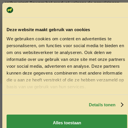
enthousiast. Bewaar het product volgens de aanwijzingen
op de verpakking.
Verzending & Afhalen
Deze website maakt gebruik van cookies
We gebruiken cookies om content en advertenties te
De Voskes Jelly Cups bestel je gemakkelijk online bij
ONTVANG 5% KORTING OP
personaliseren, om functies voor social media te bieden en
Menno’s Dierenwereld. Laat de kattensnacks snel
JE EERSTE BESTELLING!
thuisbezorgen of haal je bestelling bij ons af.
om ons websiteverkeer te analyseren. Ook delen we
informatie over uw gebruik van onze site met onze partners
Trakteer jouw kat op een lekker hapje uit de zee. Bestel de
voor social media, adverteren en analyse. Deze partners
Voskes Jelly Cups en laat het gesmak maar beginnen!
kunnen deze gegevens combineren met andere informatie
die u aan ze heeft verstrekt of die ze hebben verzameld op
Ontvang korting
SKU:
8711242933057
basis van uw gebruik van hun services.
Categorieën:
Blikvoer kat
,
Kattenvoer
Door je in te schrijven ga je akkoord met het ontvangen van
marketing emails. De 5% geldt alleen voor bestellingen van
minimaal €50,-.
Details tonen
Ook interessant
Nee, ik wil geen korting
Echt de moeite waard!
Alles toestaan