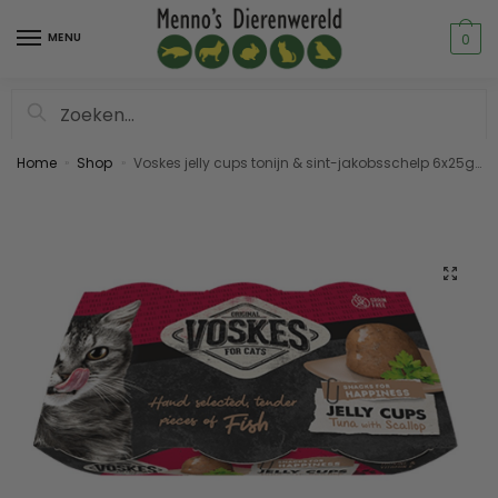
MENU
0
Zoeken
Home
Shop
Voskes jelly cups tonijn & sint-jakobsschelp 6x25gram
»
»