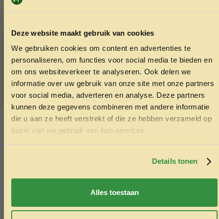
Verzending & Afhalen
Deze website maakt gebruik van cookies
De Voskes Jelly Cups bestel je gemakkelijk online bij
Menno’s Dierenwereld. Laat de kattensnacks snel
We gebruiken cookies om content en advertenties te
ONTVANG 5% KORTING OP
thuisbezorgen of haal je bestelling bij ons af.
personaliseren, om functies voor social media te bieden en
JE EERSTE BESTELLING!
om ons websiteverkeer te analyseren. Ook delen we
Trakteer jouw kat op een lekker hapje uit de zee. Bestel de
informatie over uw gebruik van onze site met onze partners
Voskes Jelly Cups en laat het gesmak maar beginnen!
voor social media, adverteren en analyse. Deze partners
kunnen deze gegevens combineren met andere informatie
SKU:
8711242933026
die u aan ze heeft verstrekt of die ze hebben verzameld op
Categorieën:
Blikvoer kat
,
Kattenvoer
Ontvang korting
basis van uw gebruik van hun services.
Door je in te schrijven ga je akkoord met het ontvangen van
Ook interessant
marketing emails. De 5% geldt alleen voor bestellingen van
minimaal €50,-.
Details tonen
Echt de moeite waard!
Nee, ik wil geen korting
Alles toestaan