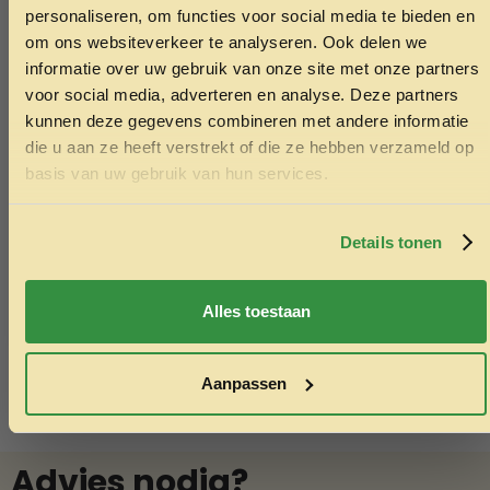
ONTVANG 5% KORTING OP
personaliseren, om functies voor social media te bieden en
JE EERSTE BESTELLING!
om ons websiteverkeer te analyseren. Ook delen we
informatie over uw gebruik van onze site met onze partners
voor social media, adverteren en analyse. Deze partners
kunnen deze gegevens combineren met andere informatie
die u aan ze heeft verstrekt of die ze hebben verzameld op
Ontvang korting
basis van uw gebruik van hun services.
RVS anti schrokbak 16cm
Almo natur
Door je in te schrijven ga je akkoord met het ontvangen van
6.95
1.49
marketing emails. De 5% geldt alleen voor bestellingen van
minimaal €50,-.
Details tonen
Toevoegen aan winkelwagen
Toev
Nee, ik wil geen korting
Alles toestaan
Aanpassen
Advies nodig?