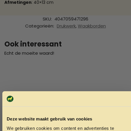
Afmetingen
: 40×13 cm
SKU:
4047059471296
Categorieën:
Drukwerk
,
Waakborden
Ook interessant
Echt de moeite waard!
Deze website maakt gebruik van cookies
We gebruiken cookies om content en advertenties te