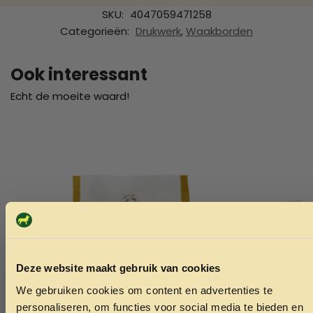
SKU:
4047059471258
Categorieën:
Drukwerk
,
Waakborden
Ook interessant
Echt de moeite waard!
Deze website maakt gebruik van cookies
We gebruiken cookies om content en advertenties te
ONTVANG 5% KORTING OP
personaliseren, om functies voor social media te bieden en