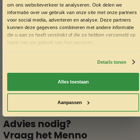
JE EERSTE BESTELLING!
om ons websiteverkeer te analyseren. Ook delen we
informatie over uw gebruik van onze site met onze partners
voor social media, adverteren en analyse. Deze partners
kunnen deze gegevens combineren met andere informatie
die u aan ze heeft verstrekt of die ze hebben verzameld op
Metazoa FitRight – Balancefit Luzerne
Vijverkorrels
Ontvang korting
basis van uw gebruik van hun services.
15kg
5.99
Door je in te schrijven ga je akkoord met het ontvangen van
30.97
marketing emails. De 5% geldt alleen voor bestellingen van
minimaal €50,-.
Details tonen
Toevoegen aan winkelwagen
Toev
Nee, ik wil geen korting
Alles toestaan
Aanpassen
Advies nodig?
Vraag het Menno