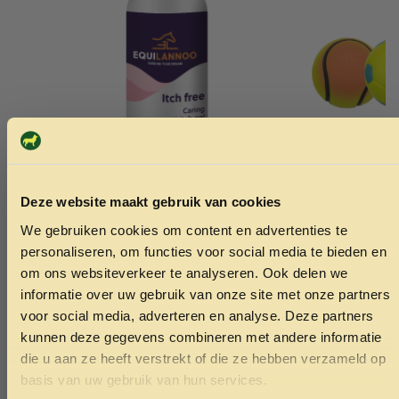
Deze website maakt gebruik van cookies
We gebruiken cookies om content en advertenties te
Equilannoo Itch Free 500ml
Neonbal sc
ONTVANG 5% KORTING OP
personaliseren, om functies voor social media te bieden en
17.45
1.49
JE EERSTE BESTELLING!
om ons websiteverkeer te analyseren. Ook delen we
informatie over uw gebruik van onze site met onze partners
Toevoegen aan winkelwagen
Toev
voor social media, adverteren en analyse. Deze partners
kunnen deze gegevens combineren met andere informatie
die u aan ze heeft verstrekt of die ze hebben verzameld op
Ontvang korting
basis van uw gebruik van hun services.