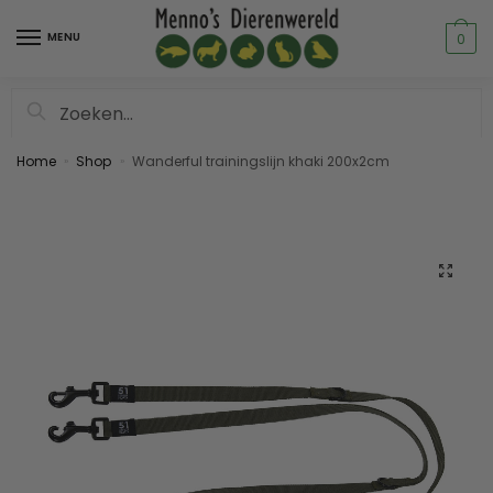
MENU
0
Zoeken
Home
Shop
Wanderful trainingslijn khaki 200x2cm
»
»