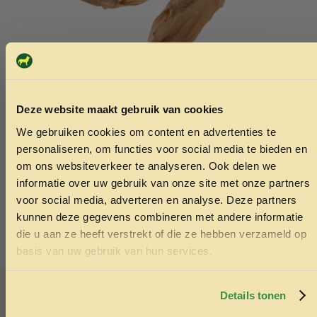
Buffeloor met pit per stuk
Pro Plan pu
zalm 12kg
Deze website maakt gebruik van cookies
1.75
69.99
We gebruiken cookies om content en advertenties te
ONTVANG 5% KORTING OP
personaliseren, om functies voor social media te bieden en
Toevoegen aan winkelwagen
Toev
JE EERSTE BESTELLING!
om ons websiteverkeer te analyseren. Ook delen we
informatie over uw gebruik van onze site met onze partners
voor social media, adverteren en analyse. Deze partners
kunnen deze gegevens combineren met andere informatie
die u aan ze heeft verstrekt of die ze hebben verzameld op
Ontvang korting
basis van uw gebruik van hun services.
Door je in te schrijven ga je akkoord met het ontvangen van
Advies nodig?
marketing emails. De 5% geldt alleen voor bestellingen van
minimaal €50,-.
Details tonen
Vraag het Menno