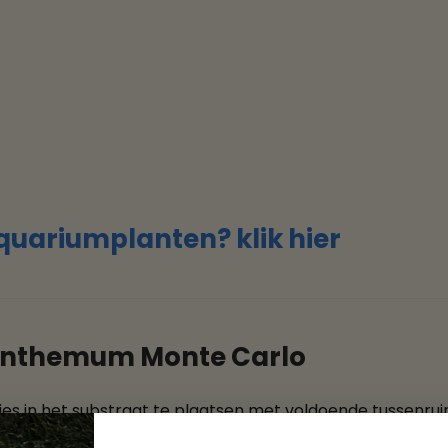
quariumplanten? klik hier
ranthemum Monte Carlo
jes in het substraat te plaatsen met voldoende tussenrui