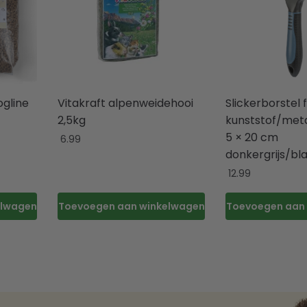
gline
Vitakraft alpenweidehooi
Slickerborstel 
2,5kg
kunststof/met
5 × 20 cm
6.99
donkergrijs/bl
12.99
elwagen
Toevoegen aan winkelwagen
Toevoegen aan