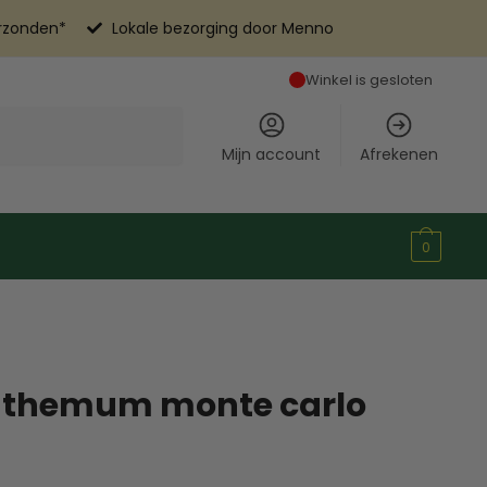
erzonden*
Lokale bezorging door Menno
Winkel is gesloten
Mijn account
Afrekenen
0
nthemum monte carlo