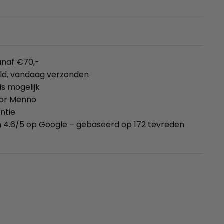
anaf €70,-
eld, vandaag verzonden
is mogelijk
oor Menno
ntie
 4.6/5 op Google – gebaseerd op 172 tevreden