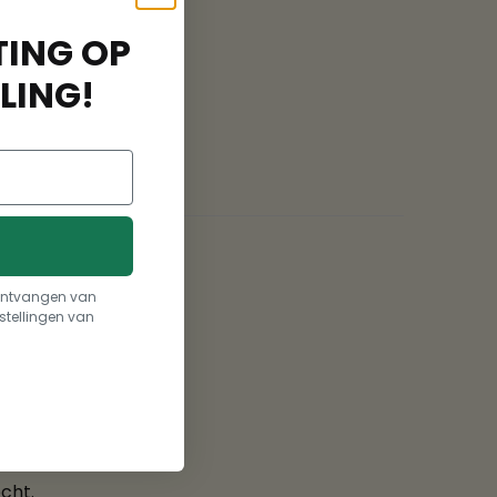
ING OP
LING!
t ontvangen van
stellingen van
cht.