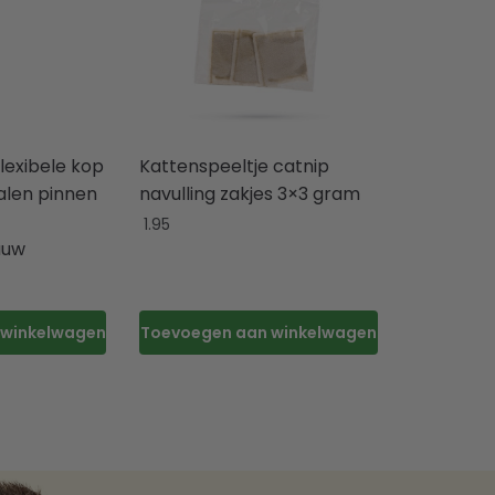
flexibele kop
Kattenspeeltje catnip
alen pinnen
navulling zakjes 3×3 gram
1.95
auw
 winkelwagen
Toevoegen aan winkelwagen