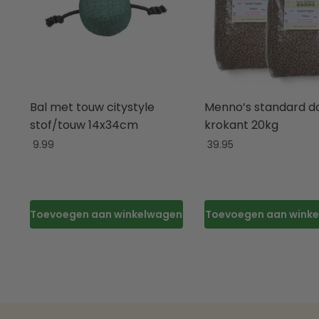
Bal met touw citystyle
Menno’s standard do
stof/touw 14x34cm
krokant 20kg
9.99
39.95
Toevoegen aan winkelwagen
Toevoegen aan wink