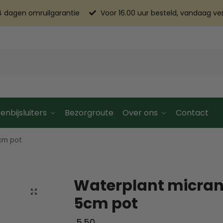
4 dagen omruilgarantie
Voor 16.00 uur besteld, vandaag v
enbijsluiters
Bezorgroute
Over ons
Contact
cm pot
Waterplant micra
5cm pot
5.50