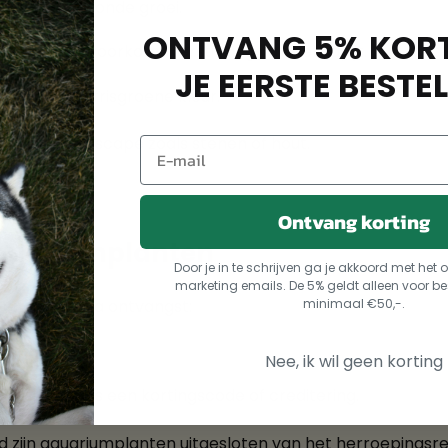
ompacte, gezonde groei.
ONTVANG 5% KORT
akking en voorkomt verstikking van het tapijt.
JE EERSTE BESTEL
e voor een frisgroene kleur.
en met hardscape zoals stenen of hout.
Ontvang korting
quariumplanten
Door je in te schrijven ga je akkoord met he
marketing emails. De 5% geldt alleen voor be
minimaal €50,-.
nen 24 uur
na ontvangst:
Nee, ik wil geen korting
ssing, zoals een kortingscode of creditering.
ijn aquariumplanten uitgesloten van het herroepingsre