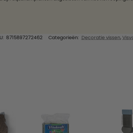
U:
8715897272462
Categorieën:
Decoratie vissen
,
Visv