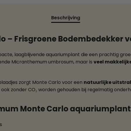
Beschrijving
 – Frisgroene Bodembedekker vo
acte, laagblijvende aquariumplant die een prachtig groe
bekende Micranthemum umbrosum, maar is
veel makkelijk
e blaadjes zorgt Monte Carlo voor een
natuurlijke uitstra
n ook zonder CO₂ worden gehouden bij regelmatig onderh
mum Monte Carlo aquariumplant
s