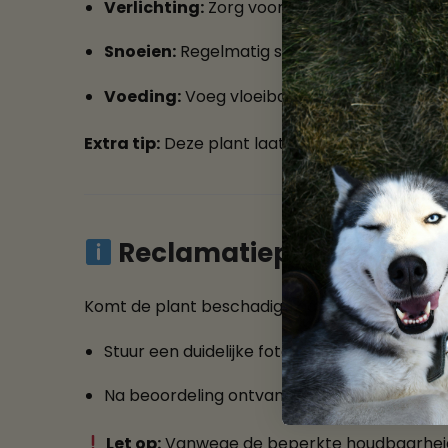
Verlichting:
Zorg voor fel licht voor een c
Snoeien:
Regelmatig snoeien bevordert vert
Voeding:
Voeg vloeibare plantenvoeding to
Extra tip:
Deze plant laat zich goed combiner
Reclamatieprocedure a
Komt de plant beschadigd aan? Meld het
bin
Stuur een duidelijke foto van het probleem.
Na beoordeling ontvang je een passende oplo
Let op:
Vanwege de beperkte houdbaarheid z