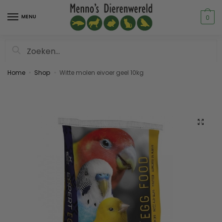
MENU
0
Zoeken
Home
Shop
Witte molen eivoer geel 10kg
»
»