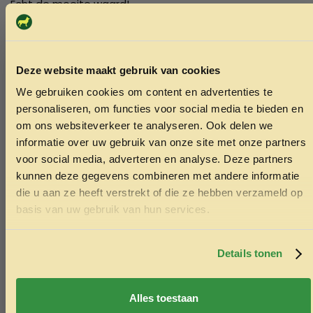
Echt de moeite waard!
Deze website maakt gebruik van cookies
We gebruiken cookies om content en advertenties te
ONTVANG 5% KORTING OP
personaliseren, om functies voor social media te bieden en
JE EERSTE BESTELLING!
om ons websiteverkeer te analyseren. Ook delen we
informatie over uw gebruik van onze site met onze partners
voor social media, adverteren en analyse. Deze partners
kunnen deze gegevens combineren met andere informatie
die u aan ze heeft verstrekt of die ze hebben verzameld op
Ontvang korting
basis van uw gebruik van hun services.
Door je in te schrijven ga je akkoord met het ontvangen van
marketing emails. De 5% geldt alleen voor bestellingen van
minimaal €50,-.
Details tonen
Nee, ik wil geen korting
Alles toestaan
Flexi new classic touw Blauw S/8M
LFT Crystal