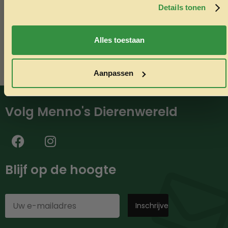
minimaal €50,-.
Details tonen
Nee, ik wil geen korting
Alles toestaan
Aanpassen
Volg Menno's Dierenwereld
Blijf op de hoogte