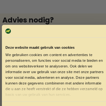
Advies nodig?
Vraag het Menno
In onze winkel in Varsseveld helpt Menno u graag met
deskundig advies over diervoeding en verzorging. Vindt u
Deze website maakt gebruik van cookies
niet wat u zoekt? Menno kan het vaak voor u bestellen.
We gebruiken cookies om content en advertenties te
Ook voor het knippen van nagels van konijnen of cavia’s
ONTVANG 5% KORTING OP
personaliseren, om functies voor social media te bieden en
bent u welkom.
JE EERSTE BESTELLING!
om ons websiteverkeer te analyseren. Ook delen we
informatie over uw gebruik van onze site met onze partners
voor social media, adverteren en analyse. Deze partners
Whatsapp
kunnen deze gegevens combineren met andere informatie
die u aan ze heeft verstrekt of die ze hebben verzameld op
Bel Menno
Ontvang korting
basis van uw gebruik van hun services.
Door je in te schrijven ga je akkoord met het ontvangen van
marketing emails. De 5% geldt alleen voor bestellingen van