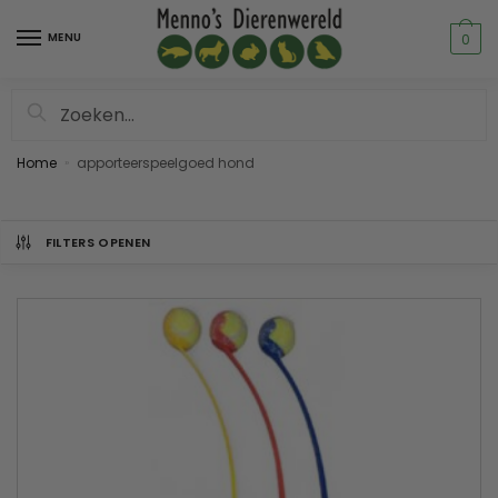
MENU
0
Zoeken
Home
apporteerspeelgoed hond
»
FILTERS OPENEN