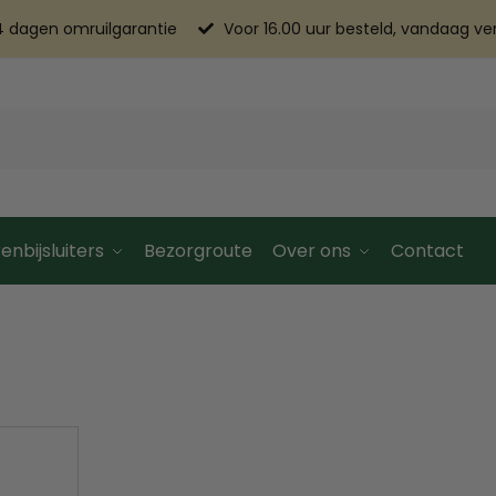
4 dagen omruilgarantie
Voor 16.00 uur besteld, vandaag v
enbijsluiters
Bezorgroute
Over ons
Contact