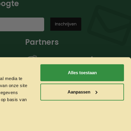
hoogte
Partners
Alles toestaan
al media te
van onze site
Aanpassen
 gegevens
 op basis van
Whatsapp ons!
Veilig betalen met