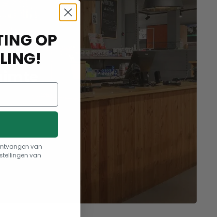
ING OP
aak
LING!
uimte
t ontvangen van
stellingen van