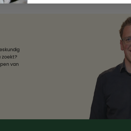
deskundig
u zoekt?
ppen van