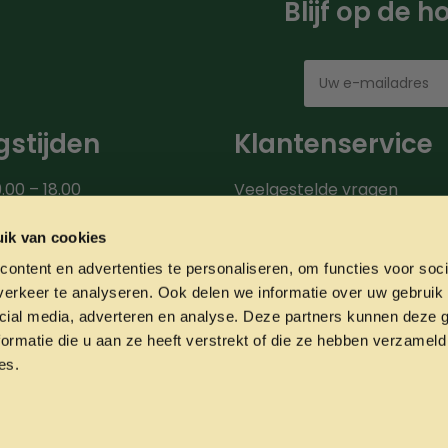
Blijf op de 
stijden
Klantenservice
.00 – 18.00
Veelgestelde vragen
00 – 18.00
Bezorgroute
.00 – 18.00
Verzendinformatie
ik van cookies
9.00 – 18.00
Over ons
ontent en advertenties te personaliseren, om functies voor soci
0 – 20.00
Onze partners
erkeer te analyseren. Ook delen we informatie over uw gebruik 
00 – 17.00
Contact
cial media, adverteren en analyse. Deze partners kunnen deze
ormatie die u aan ze heeft verstrekt of die ze hebben verzameld
es.
Privacyverklaring