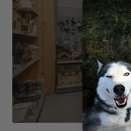
Ko
in V