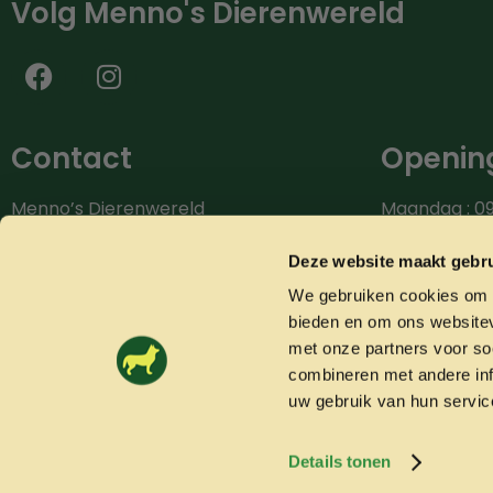
Volg Menno's Dierenwereld
Contact
Opening
Menno’s Dierenwereld
Maandag : 09
Burg.van der Zandestraat 9
Dinsdag : 09.
7051 CS Varsseveld
Woensdag: 09
Deze website maakt gebru
Donderdag: 0
We gebruiken cookies om c
Bel ons: 0315-842604
Vrijdag: 09.0
bieden en om ons websitev
info@mennosdierenwereld.nl
Zaterdag: 09.
met onze partners voor so
combineren met andere inf
uw gebruik van hun servic
Details tonen
© 2026 Mennosdierenwereld.nl
Algemene voorwaarden