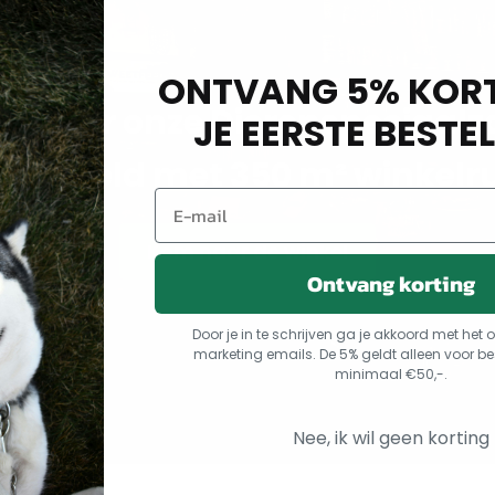
ONTVANG 5% KORT
m naar onze Dierenspeciaalz
JE EERSTE BESTEL
arsseveld met 350 m² winkelr
Kom naar de winkel
Ontvang korting
Door je in te schrijven ga je akkoord met he
marketing emails. De 5% geldt alleen voor be
minimaal €50,-.
Nee, ik wil geen korting