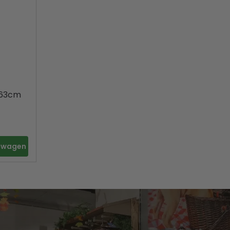
 63cm
elwagen