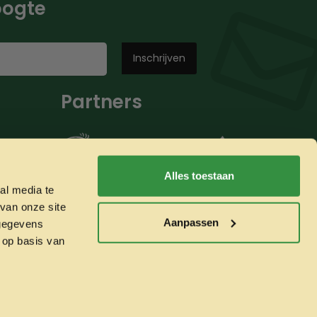
hoogte
Partners
Alles toestaan
al media te
van onze site
Aanpassen
 gegevens
 op basis van
Whatsapp ons!
Veilig betalen met