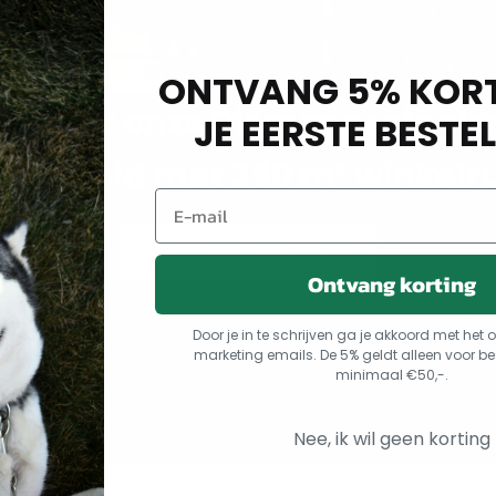
ONTVANG 5% KORT
m naar onze Dierenspeciaalz
JE EERSTE BESTEL
arsseveld met 350 m² winkelr
Kom naar de winkel
Ontvang korting
Door je in te schrijven ga je akkoord met he
marketing emails. De 5% geldt alleen voor be
minimaal €50,-.
Nee, ik wil geen korting