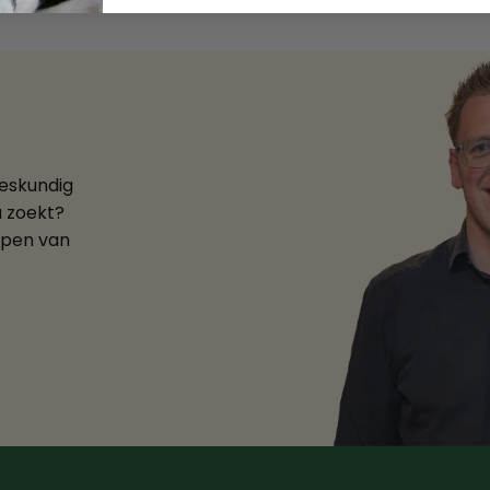
deskundig
u zoekt?
ppen van