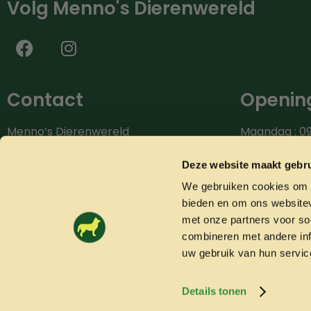
Volg Menno's Dierenwereld
Contact
Opening
Menno’s Dierenwereld
Maandag : 09
Burg.van der Zandestraat 9
Dinsdag : 09.
7051 CS Varsseveld
Woensdag: 09
Deze website maakt gebru
Donderdag: 0
We gebruiken cookies om c
Bel ons: 0315-842604
Vrijdag: 09.0
bieden en om ons websitev
info@mennosdierenwereld.nl
Zaterdag: 09.
met onze partners voor so
combineren met andere inf
uw gebruik van hun servic
Details tonen
© 2026 Mennosdierenwereld.nl
Algemene voorwaarden