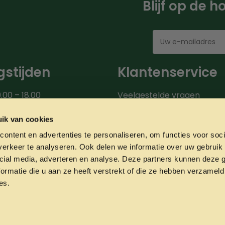
Blijf op de 
stijden
Klantenservice
.00 – 18.00
Veelgestelde vragen
00 – 18.00
Bezorgroute
.00 – 18.00
Verzendinformatie
ik van cookies
9.00 – 18.00
Over ons
ontent en advertenties te personaliseren, om functies voor soci
0 – 20.00
Onze partners
erkeer te analyseren. Ook delen we informatie over uw gebruik 
00 – 17.00
Contact
cial media, adverteren en analyse. Deze partners kunnen deze
ormatie die u aan ze heeft verstrekt of die ze hebben verzameld
es.
Privacyverklaring