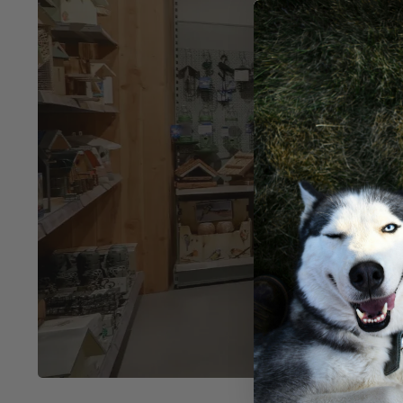
Ko
in V