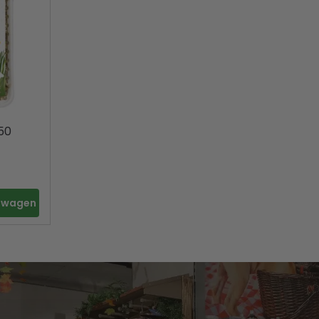
50
elwagen