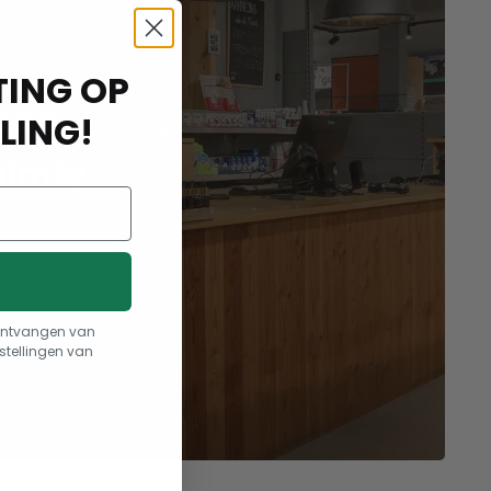
ING OP
aak
LING!
uimte
t ontvangen van
stellingen van