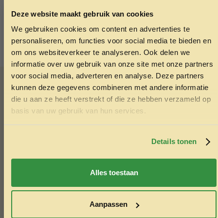
Deze website maakt gebruik van cookies
We gebruiken cookies om content en advertenties te
ONTVANG 5% KORTING OP
personaliseren, om functies voor social media te bieden en
JE EERSTE BESTELLING!
om ons websiteverkeer te analyseren. Ook delen we
informatie over uw gebruik van onze site met onze partners
Advies nodig?
voor social media, adverteren en analyse. Deze partners
kunnen deze gegevens combineren met andere informatie
Vraag het Menno
die u aan ze heeft verstrekt of die ze hebben verzameld op
Ontvang korting
basis van uw gebruik van hun services.
In onze winkel in Varsseveld helpt Menno u graag met
Door je in te schrijven ga je akkoord met het ontvangen van
deskundig advies over diervoeding en verzorging. Vindt u
marketing emails. De 5% geldt alleen voor bestellingen van
minimaal €50,-.
Details tonen
niet wat u zoekt? Menno kan het vaak voor u bestellen.
Ook voor het knippen van nagels van konijnen of cavia’s
Nee, ik wil geen korting
bent u welkom.
Alles toestaan
Whatsapp
Aanpassen