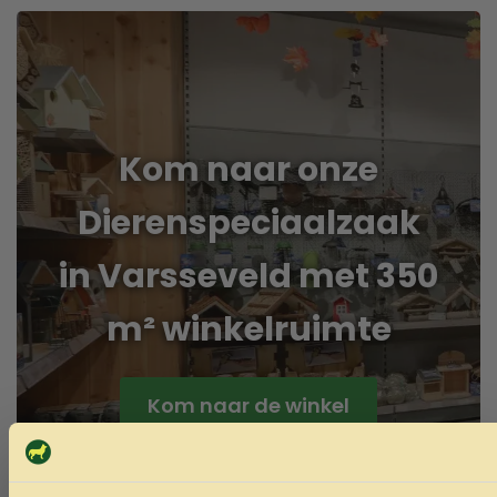
Kom naar onze
Dierenspeciaalzaak
in Varsseveld met 350
m² winkelruimte
Kom naar de winkel