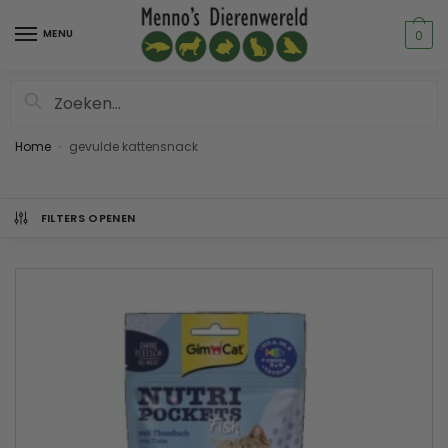
MENU
0
Zoeken
Home
gevulde kattensnack
»
FILTERS OPENEN