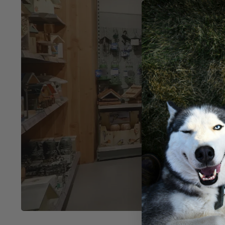
Ko
in V