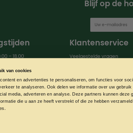
Blijf op de 
stijden
Klantenservice
.00 – 18.00
Veelgestelde vragen
00 – 18.00
Bezorgroute
.00 – 18.00
Verzendinformatie
ik van cookies
9.00 – 18.00
Over ons
ontent en advertenties te personaliseren, om functies voor soci
0 – 20.00
Onze partners
erkeer te analyseren. Ook delen we informatie over uw gebruik 
00 – 17.00
Contact
cial media, adverteren en analyse. Deze partners kunnen deze
ormatie die u aan ze heeft verstrekt of die ze hebben verzameld
es.
Privacyverklaring