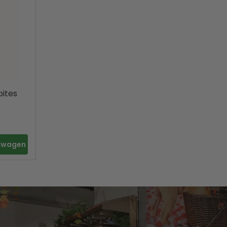
bites
elwagen