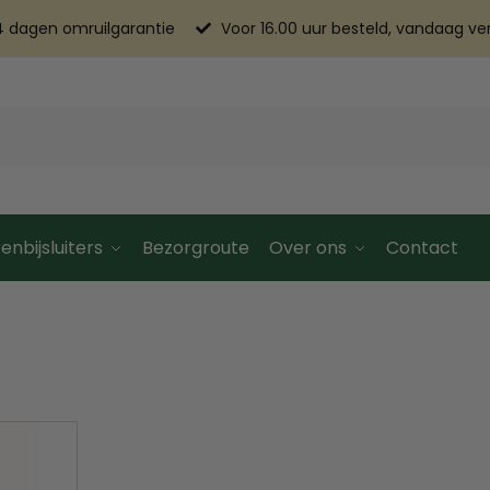
4 dagen omruilgarantie
Voor 16.00 uur besteld, vandaag v
enbijsluiters
Bezorgroute
Over ons
Contact