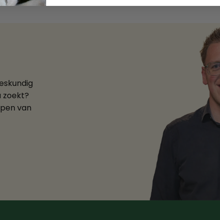
deskundig
u zoekt?
ppen van