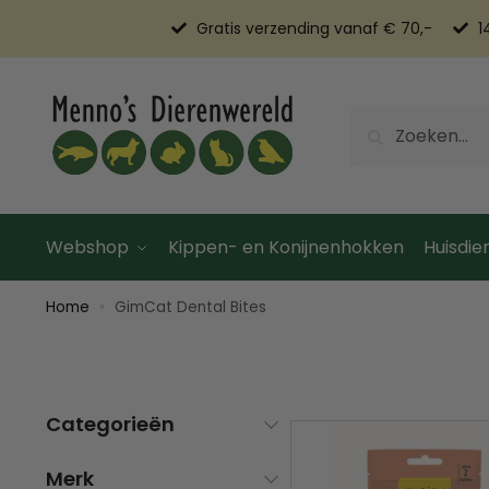
Gratis verzending vanaf € 70,-
1
Zoeken
Webshop
Kippen- en Konijnenhokken
Huisdier
Home
GimCat Dental Bites
»
Categorieën
Merk