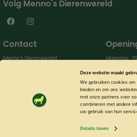
Volg Menno's Dierenwereld
Contact
Opening
Menno’s Dierenwereld
Maandag : 09
Burg.van der Zandestraat 9
Dinsdag : 09.
7051 CS Varsseveld
Woensdag: 09
Deze website maakt gebru
Donderdag: 0
We gebruiken cookies om c
Bel ons: 0315-842604
Vrijdag: 09.0
bieden en om ons websitev
info@mennosdierenwereld.nl
Zaterdag: 09.
met onze partners voor so
combineren met andere inf
uw gebruik van hun servic
Details tonen
© 2026 Mennosdierenwereld.nl
Algemene voorwaarden