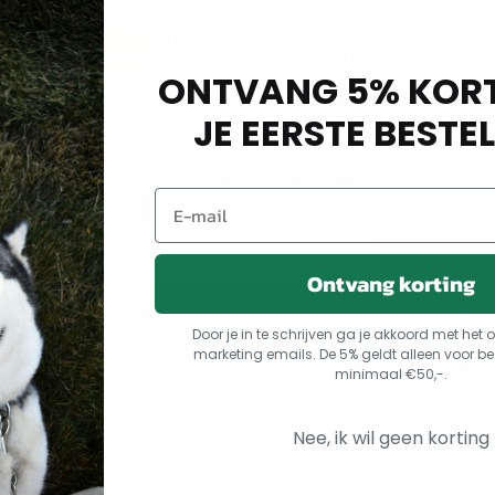
ONTVANG 5% KORT
m naar onze Dierenspeciaalz
JE EERSTE BESTEL
arsseveld met 350 m² winkelr
Kom naar de winkel
Ontvang korting
Door je in te schrijven ga je akkoord met he
marketing emails. De 5% geldt alleen voor be
minimaal €50,-.
Nee, ik wil geen korting