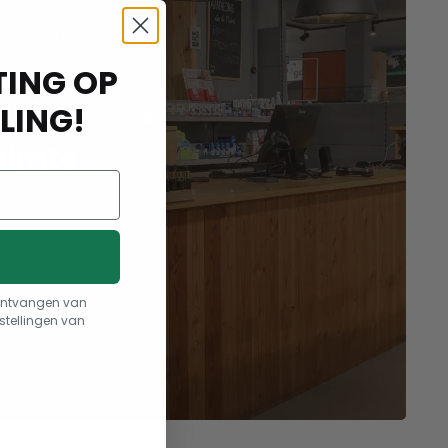
ING OP
aak
LING!
uimte
t ontvangen van
stellingen van