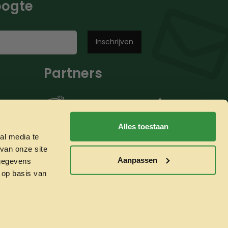
hoogte
Partners
Alles toestaan
al media te
van onze site
Aanpassen
 gegevens
 op basis van
Whatsapp ons!
Veilig betalen met