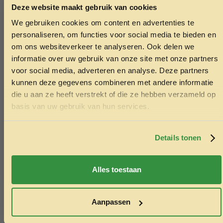
Deze website maakt gebruik van cookies
We gebruiken cookies om content en advertenties te
ONTVANG 5% KORTING OP
personaliseren, om functies voor social media te bieden en
JE EERSTE BESTELLING!
GimCat Snack Cream kip 6x15gram
om ons websiteverkeer te analyseren. Ook delen we
3.49
informatie over uw gebruik van onze site met onze partners
voor social media, adverteren en analyse. Deze partners
Toevoegen aan winkelwagen
kunnen deze gegevens combineren met andere informatie
die u aan ze heeft verstrekt of die ze hebben verzameld op
Ontvang korting
basis van uw gebruik van hun services.
Door je in te schrijven ga je akkoord met het ontvangen van
marketing emails. De 5% geldt alleen voor bestellingen van
minimaal €50,-.
Details tonen
Nee, ik wil geen korting
Alles toestaan
Aanpassen